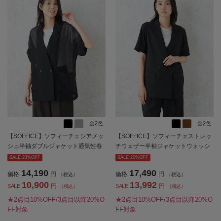
全2色
全2色
【SOFFICE】ソフィーチェシアメッ
【SOFFICE】ソフィーチェストレッ
シュ半袖ダブルジャケット通気性春
チウェザー半袖ジャケットウォッシ
夏
ャブル春夏
SALE 23%OFF
SALE 20%OFF
14,190
17,490
価格
円
価格
円
（税込）
（税込）
10,900
13,992
円
円
SALE
SALE
（税込）
（税込）
★2点目10%OFF/3点目以降20%O
★2点目10%OFF/3点目以降20%O
FF対象
FF対象