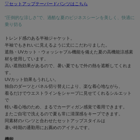
▽セットアップテーパードパンツはこちら
“圧倒的な涼しさ”で、過酷な夏のビジネスシーンを美しく、快適に
乗り切る
トレンド感のある半袖ジャケット。
半袖でもきれいに見えるように丈にこだわりました。
遮熱・UVカット・ウォッシャブル機能を備えた夏の高機能涼感素
材を使用しています。
高い遮熱効果があるので、暑い夏でもで外の熱を遮断してくれま
す。
UVカット効果もうれしい。
独自のダーツとパネル切り替えにより、楽な着心地ながら、
着るだけでウエストラインをシャープに見せてくれるシルエット
で
軽い着心地のため、まるでカーディガン感覚で着用できます。
またご自宅で洗えるので夏も常に清潔感をキープできます。
同素材のパンツと合わせたセットアップスタイルは
暑い時期の通勤用にお薦めのアイテムです。
機能