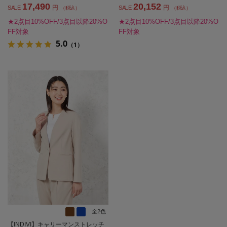
17,490
20,152
円
円
SALE
SALE
（税込）
（税込）
★2点目10%OFF/3点目以降20%O
★2点目10%OFF/3点目以降20%O
FF対象
FF対象
5.0
（1）
全2色
【INDIVI】キャリーマンストレッチ