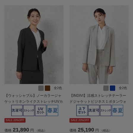
全2色
全2色
【ウォッシャブル】ノーカラージャ
【INDIVI】涼感ストレッチテーラー
ケットリネンライクストレッチUVカ
ドジャケットビジネス１ボタンウォ
ットSOFFICE春夏【レディース】
ッシャブル春夏【レディース】
SALE 20%OFF
SALE 20%OFF
21,890
25,190
価格
円
価格
円
（税込）
（税込）