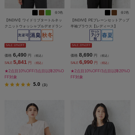
全3色
全2色
【INDIVI】ワイドリブタートルネッ
【INDIVI】PEプレーンセットアップ
クニットウォッシャブルデオドラン
半袖ブラウス【レディース】
ト無地秋冬【レディース】
SALE 10%OFF
SALE 20%OFF
6,490
8,690
価格
円
価格
円
（税込）
（税込）
5,841
6,990
円
円
SALE
SALE
（税込）
（税込）
★2点目10%OFF/3点目以降20%O
★2点目10%OFF/3点目以降20%O
FF対象
FF対象
5.0
（3）