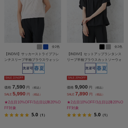
全2色
全2色
【INDIVI】サッカーストライプフレ
【INDIVI】セットアップランタンス
ンチスリーブ半袖ブラウスウォッシ
リーブ半袖ブラウスカットソーウォ
ャブル春夏【レディース】
ッシャブル春夏【レディース】
SALE 21%OFF
SALE 20%OFF
7,590
9,900
価格
円
価格
円
（税込）
（税込）
5,990
7,890
円
円
SALE
SALE
（税込）
（税込）
★2点目10%OFF/3点目以降20%O
★2点目10%OFF/3点目以降20%O
FF対象
FF対象
5.0
5.0
（1）
（1）