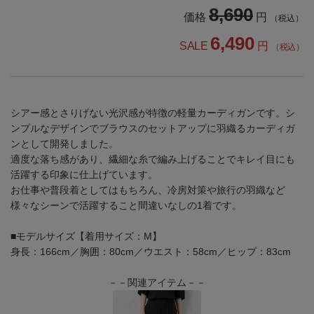
8,690
価格
円
（税込）
6,490
SALE
円
（税込）
シアー感とさりげない光沢感が特徴の軽量カーディガンです。シ
ンプルなデザインでブラウスのセットアップに羽織るカーディガ
ンとして開発しました。
適度な落ち感があり、繊細な糸で編み上げることでキレイ目にも
活躍する印象に仕上げています。
お仕事や普段着としてはもちろん、冷房対策や旅行の羽織など
様々なシーンで活躍すること間違いなしの1着です。
■モデルサイズ【着用サイズ：M】
身長：166cm／胸囲：80cm／ウエスト：58cm／ヒップ：83cm
－－関連アイテム－－