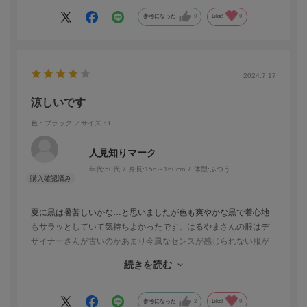
参考になった
0
Like!
0
2024.7.17
涼しいです
色：ブラック
／サイズ：L
人見知りマーク
年代:
50代
身長:
156～160cm
体型:
ふつう
夏に黒は暑苦しいかな…と思いましたが色も爽やかな黒で着心地
もサラッとしていて気持ちよかったです。はるやまさんの服はデ
ザイナーさんが古いのかあまり今風なセンスが感じられない服が
多い中、この服はスリットも袖に入っていて新しさを感じまし
続きを読む
た。全体的にはるやまさんの形は昔っぽい、野暮ったい服が多い
ので新しいデザイナーさんを入れたほうがきっと良くなると思い
ます。辛口ですみません。でも生地とか素材はとても着やすくて
参考になった
2
Like!
0