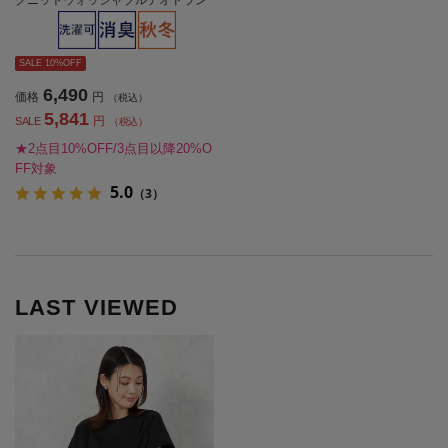
ト無地秋冬【レディース】
SALE 10%OFF
6,490
価格
円
（税込）
5,841
円
SALE
（税込）
★2点目10%OFF/3点目以降20%O
FF対象
5.0
（3）
LAST VIEWED