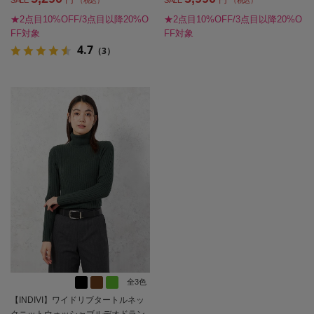
（税込）
（税込）
★2点目10%OFF/3点目以降20%O
★2点目10%OFF/3点目以降20%O
FF対象
FF対象
4.7
（3）
全3色
【INDIVI】ワイドリブタートルネッ
クニットウォッシャブルデオドラン