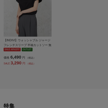
【INDIVI】ウォッシャブル ジャージ
フレンチスリーブ 半袖カットソー 無
地 【レディース】
SALE 49%OFF
OUTLET
6,490
価格
円
（税込）
3,290
円
SALE
（税込）
特集