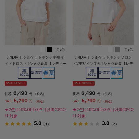
全2色
全2色
【INDIVI】シルケットポンチ半袖サ
【INDIVI】シルケットポンチフロン
イドドロストTシャツ春夏【レディー
トVデザイン半袖Tシャツ春夏【レデ
ス】
ィース】
SALE 18%OFF
SALE 18%OFF
6,490
6,490
価格
円
価格
円
（税込）
（税込）
5,290
5,290
円
円
SALE
SALE
（税込）
（税込）
★2点目10%OFF/3点目以降20%O
★2点目10%OFF/3点目以降20%O
FF対象
FF対象
5.0
3.0
（1）
（2）