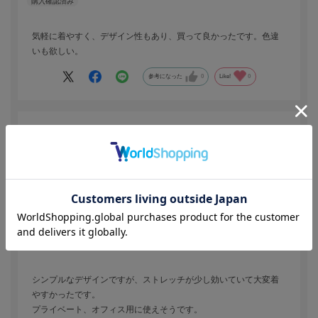
気軽に着やすく、デザイン性もあり、買って良かったです。色違
いも欲しい。
参考になった
0
Like!
0
2024.8.25
める
色：オフホワイト
／サイズ：M
める
年代:
40代
身長:
156～160cm
体型:
ふつう
シンプルなデザインですが、ストレッチが少し効いていて大変着
やすかったです。
プライベート、オフィス用に使えそうです。