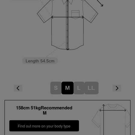
Length
54.5cm
S
M
L
LL
158cm 51kgRecommended
M
Find out more on your body type