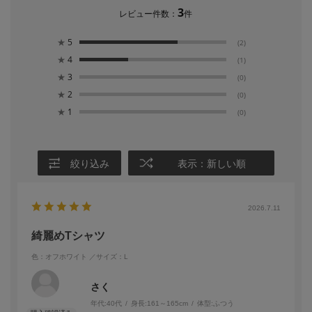
3
レビュー件数：
件
★
5
(2)
★
4
(1)
★
3
(0)
★
2
(0)
★
1
(0)
絞り込み
表示：新しい順
2026.7.11
綺麗めTシャツ
色：オフホワイト
／サイズ：L
さく
年代:
40代
身長:
161～165cm
体型:
ふつう