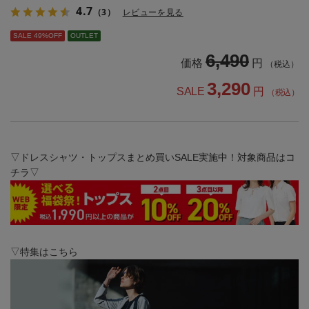
4.7
（3）
レビューを見る
SALE 49%OFF
OUTLET
6,490
価格
円
（税込）
3,290
SALE
円
（税込）
▽ドレスシャツ・トップスまとめ買いSALE実施中！対象商品はコ
チラ▽
▽特集はこちら