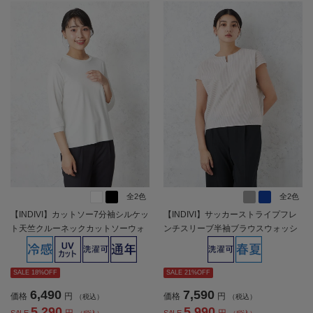
全2色
全2色
【INDIVI】カットソー7分袖シルケッ
【INDIVI】サッカーストライプフレ
ト天竺クルーネックカットソーウォ
ンチスリーブ半袖ブラウスウォッシ
ッシャブル無地通年【レディース】
ャブル春夏【レディース】
SALE 18%OFF
SALE 21%OFF
6,490
7,590
価格
円
価格
円
（税込）
（税込）
5,290
5,990
円
円
SALE
SALE