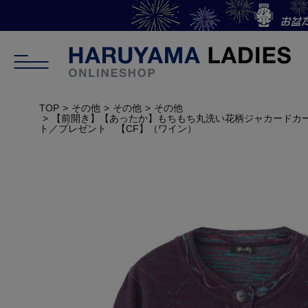
TOP
その他
その他
その他
【前開き】【あったか】もちもち丸洗い花柄ジャカードカ
ト／プレゼント 【CF】（ワイン）