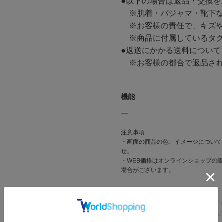
●以下の場合は返品・交換
※肌着・パジャマ・靴下な
※お客様の責任で、キズや
※商品に付属しているタグ
●返送にかかる送料について
※お客様の都合で返品され
機能
―
注意事項
・画面の商品の色、イメージについて
せ。
・WEB価格はオンラインショップの
場合がございます。
関連タグ
#シニア_リスト
#CF_リスト