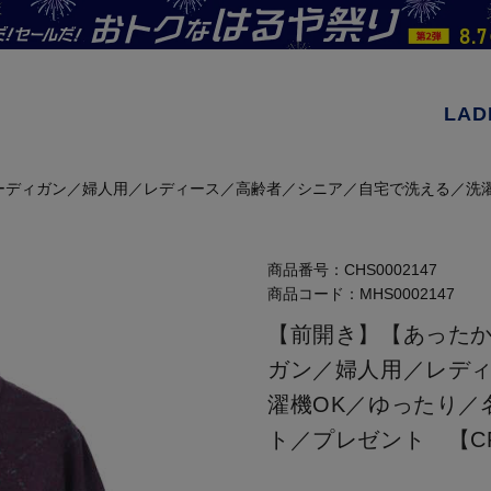
LAD
ーディガン／婦人用／レディース／高齢者／シニア／自宅で洗える／洗濯
商品番号：
CHS0002147
商品コード：
MHS0002147
【前開き】【あった
ガン／婦人用／レデ
濯機OK／ゆったり／
ト／プレゼント 【C