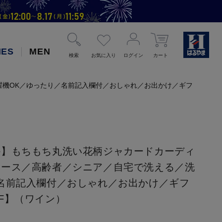
IES
MEN
検索
お気に入り
ログイン
カート
機OK／ゆったり／名前記入欄付／おしゃれ／お出かけ／ギフ
か】もちもち丸洗い花柄ジャカードカーディ
ィース／高齢者／シニア／自宅で洗える／洗
名前記入欄付／おしゃれ／お出かけ／ギフ
F】（ワイン）