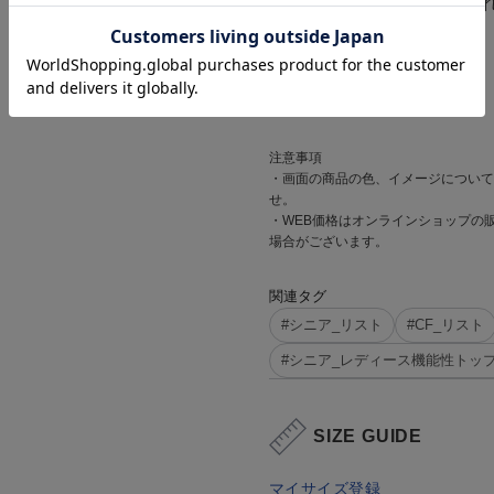
※お客様の都合で返品され
機能
―
注意事項
・画面の商品の色、イメージについて
せ。
・WEB価格はオンラインショップの
場合がございます。
関連タグ
#シニア_リスト
#CF_リスト
#シニア_レディース機能性トッ
SIZE GUIDE
マイサイズ登録