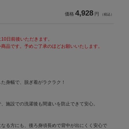
4,928
価格
円
（税込）
10日前後いただきます。
外商品です。予めご了承のほどお願いいたします。
！
した身幅で、脱ぎ着がラクラク！
で、施設での洗濯後も間違いを防止できて安心。
になる方にも、後ろ身頃長めで背中が出にくく安心で