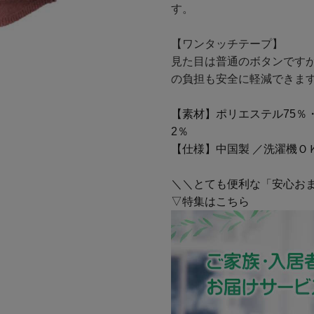
す。
【ワンタッチテープ】
見た目は普通のボタンです
の負担も安全に軽減できま
【素材】ポリエステル75％
2％
【仕様】中国製 ／洗濯機Ｏ
＼＼とても便利な「安心お
▽特集はこちら