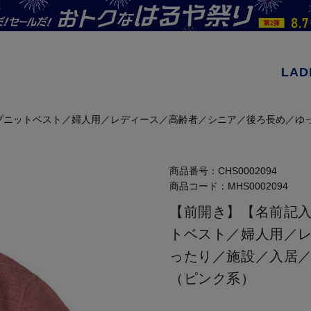
LAD
プニットベスト／婦人用／レディース／高齢者／シニア／後ろ長め／ゆっ
商品番号：
CHS0002094
商品コード：
MHS0002094
【前開き】【名前記
トベスト／婦人用／
ったり／施設／入居／
（ピンク系）