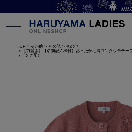
TOP
その他
その他
その他
【前開き】【名前記入欄付】あったか毛混ワンタッチテー
（ピンク系）