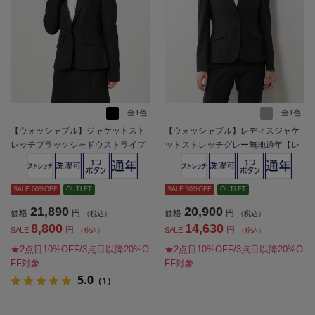
全1色
全1色
【ウォッシャブル】ジャケットスト
【ウォッシャブル】レディスジャケ
レッチブラックシャドウストライプ
ットストレッチグレー無地通年【レ
通年【レディース】
ディース】
SALE 60%OFF
OUTLET
SALE 30%OFF
OUTLET
21,890
20,900
価格
円
価格
円
（税込）
（税込）
8,800
14,630
円
円
SALE
SALE
（税込）
（税込）
★2点目10%OFF/3点目以降20%O
★2点目10%OFF/3点目以降20%O
FF対象
FF対象
5.0
（1）