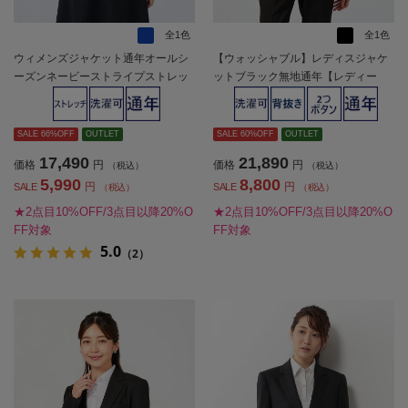
全1色
全1色
ウィメンズジャケット通年オールシ
【ウォッシャブル】レディスジャケ
ーズンネービーストライプストレッ
ットブラック無地通年【レディー
チ1つボタンジャケット【レディー
ス】
ス】
SALE 66%OFF
OUTLET
SALE 60%OFF
OUTLET
17,490
21,890
価格
円
価格
円
（税込）
（税込）
5,990
8,800
円
円
SALE
SALE
（税込）
（税込）
★2点目10%OFF/3点目以降20%O
★2点目10%OFF/3点目以降20%O
FF対象
FF対象
5.0
（2）