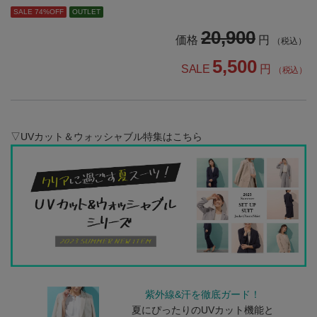
SALE 74%OFF
OUTLET
20,900
価格
円
（税込）
5,500
SALE
円
（税込）
▽UVカット＆ウォッシャブル特集はこちら
紫外線&汗を徹底ガード！
夏にぴったりのUVカット機能と