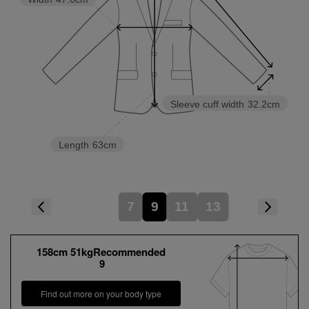
Sleeve cuff width
32.2cm
Length
63cm
7
9
11
13
158cm 51kgRecommended
9
Find out more on your body type