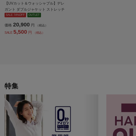
【UVカット＆ウォッシャブル】デレ
ガント ダブルジャケット ストレッチ
無地 SOFFICE 【レディース】
SALE 74%OFF
OUTLET
20,900
価格
円
（税込）
5,500
円
SALE
（税込）
特集