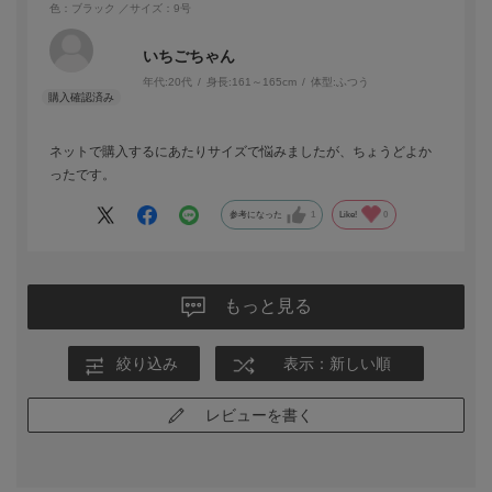
色：ブラック
／サイズ：9号
いちごちゃん
年代:
20代
身長:
161～165cm
体型:
ふつう
ネットで購入するにあたりサイズで悩みましたが、ちょうどよか
ったです。
参考になった
1
Like!
0
もっと見る
絞り込み
表示：新しい順
レビューを書く