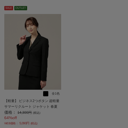
SALE
OUTLET
全1色
【軽量】 ビジネス2つボタン 超軽量
サマーリクルート ジャケット 春夏
価格：
【レディース】
14,300円
(税込)
64%off
5,090円
WEB価格：
(税込)