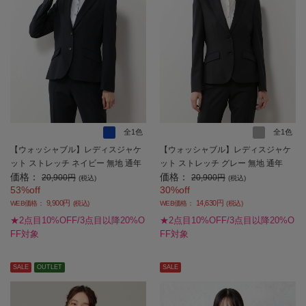
全1色
全1色
【ウォッシャブル】レディスジャケ
【ウォッシャブル】レディスジャケ
ット ストレッチ ネイビー 無地 通年
ット ストレッチ グレー 無地 通年
価格：
価格：
【レディース】
【レディース】
20,900円
20,900円
(税込)
(税込)
53%off
30%off
9,900円
14,630円
WEB価格：
(税込)
WEB価格：
(税込)
★2点目10%OFF/3点目以降20%O
★2点目10%OFF/3点目以降20%O
FF対象
FF対象
SALE
OUTLET
SALE