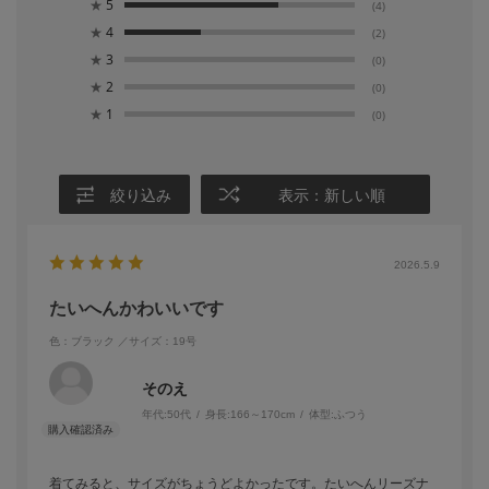
★
5
(4)
★
4
(2)
★
3
(0)
★
2
(0)
★
1
(0)
絞り込み
表示：新しい順
2026.5.9
たいへんかわいいです
色：ブラック
／サイズ：19号
そのえ
年代:
50代
身長:
166～170cm
体型:
ふつう
着てみると、サイズがちょうどよかったです。たいへんリーズナ