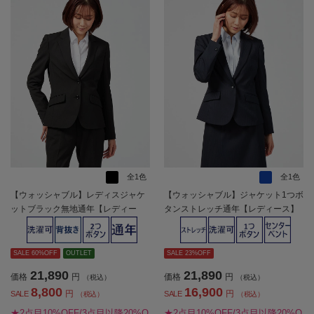
全1色
全1色
【ウォッシャブル】レディスジャケ
【ウォッシャブル】ジャケット1つボ
ットブラック無地通年【レディー
タンストレッチ通年【レディース】
ス】
SALE 60%OFF
OUTLET
SALE 23%OFF
21,890
21,890
価格
円
価格
円
（税込）
（税込）
8,800
16,900
円
円
SALE
SALE
（税込）
（税込）
★2点目10%OFF/3点目以降20%O
★2点目10%OFF/3点目以降20%O