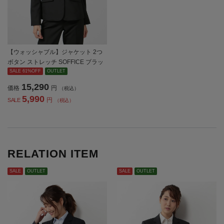
【ウォッシャブル】ジャケット 2つ
ボタン ストレッチ SOFFICE ブラッ
ク 無地 通年【レディース】
SALE 61%OFF
OUTLET
15,290
価格
円
（税込）
5,990
円
SALE
（税込）
RELATION ITEM
SALE
OUTLET
SALE
OUTLET