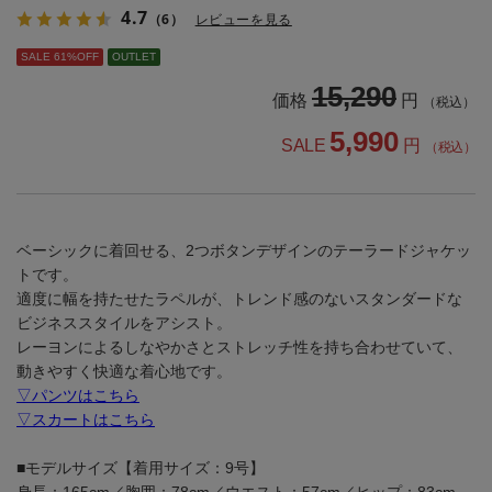
4.7
（6）
レビューを見る
SALE 61%OFF
OUTLET
15,290
価格
円
（税込）
5,990
SALE
円
（税込）
ベーシックに着回せる、2つボタンデザインのテーラードジャケッ
トです。
適度に幅を持たせたラペルが、トレンド感のないスタンダードな
ビジネススタイルをアシスト。
レーヨンによるしなやかさとストレッチ性を持ち合わせていて、
動きやすく快適な着心地です。
▽パンツはこちら
▽スカートはこちら
■モデルサイズ【着用サイズ：9号】
身長：165cm／胸囲：78cm／ウエスト：57cm／ヒップ：83cm