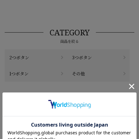
CATEGORY
商品を絞る
2つボタン
3つボタン
1つボタン
その他
#この商品に関するタグで探す
#summer_intern
#万能ブラック無地レディース
#BLACK
#all_season_item
#2点10%OFF、3点目以降20%OFF対象商品(l_st)
#レディススーツ
#ジャケット 洗える