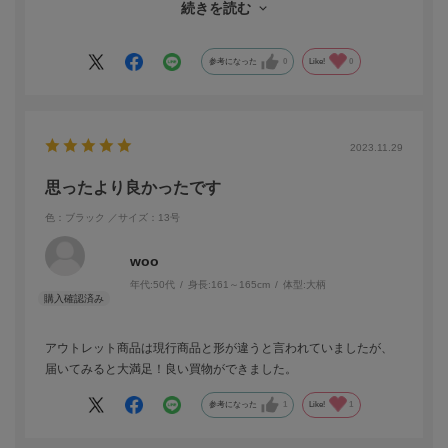
続きを読む
二女にピッタリでした
ありがとうございます^_^
参考になった
0
Like!
0
2023.11.29
思ったより良かったです
色：ブラック
／サイズ：13号
woo
年代:
50代
身長:
161～165cm
体型:
大柄
アウトレット商品は現行商品と形が違うと言われていましたが、
届いてみると大満足！良い買物ができました。
参考になった
1
Like!
1