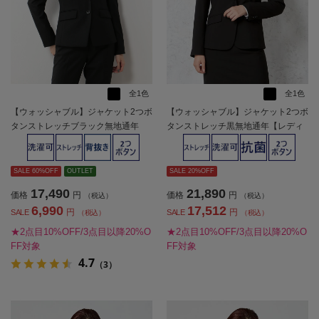
全1色
全1色
【ウォッシャブル】ジャケット2つボ
【ウォッシャブル】ジャケット2つボ
タンストレッチブラック無地通年
タンストレッチ黒無地通年【レディ
【レディース】
ース】
SALE 60%OFF
OUTLET
SALE 20%OFF
17,490
21,890
価格
円
価格
円
（税込）
（税込）
6,990
17,512
円
円
SALE
SALE
（税込）
（税込）
★2点目10%OFF/3点目以降20%O
★2点目10%OFF/3点目以降20%O
FF対象
FF対象
4.7
（3）