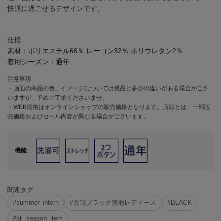
快適に過ごせるデザインです。
仕様
素材：
ポリエステル66％ レーヨン32％ ポリウレタン2％
着用シーズン：
通年
注意事項
・画面の商品の色、イメージについては現品と多少の違いがある場合がござ
いますが、予めご了承くださいませ。
・WEB価格はオンラインショップの販売価格となります。店頭とは、一部販
売価格およびセール内容が異なる場合がございます。
機能
関連タグ
#summer_intern
#万能ブラック無地レディース
#BLACK
#all_season_item