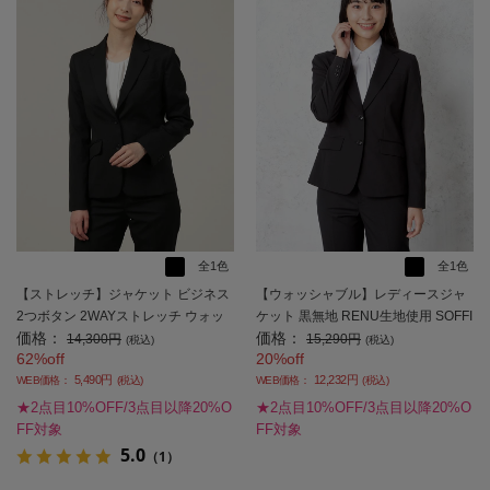
全1色
全1色
【ストレッチ】ジャケット ビジネス
【ウォッシャブル】レディースジャ
2つボタン 2WAYストレッチ ウォッ
ケット 黒無地 RENU生地使用 SOFFI
価格：
価格：
シャブル ソフィーチェ 通年【レディ
CE 通年【レディース】
14,300円
15,290円
(税込)
(税込)
62%off
20%off
ース】
5,490円
12,232円
WEB価格：
(税込)
WEB価格：
(税込)
★2点目10%OFF/3点目以降20%O
★2点目10%OFF/3点目以降20%O
FF対象
FF対象
5.0
（1）