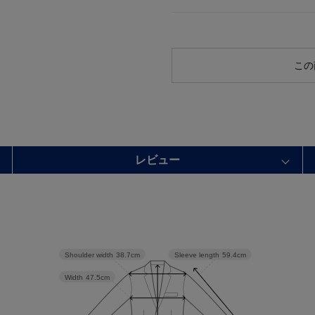
この
レビュー
Shoulder width
38.7cm
Sleeve length
59.4cm
Width
47.5cm