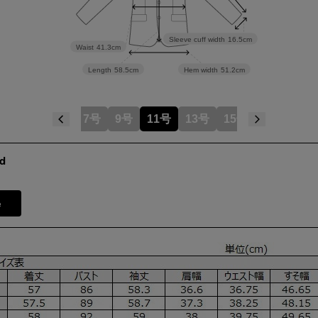
Sleeve cuff width
16.5cm
Waist
41.3cm
Length
58.5cm
Hem width
51.2cm
5号
7号
9号
11号
13号
15号
17号
d
e