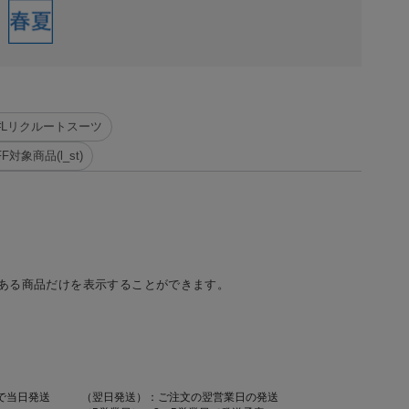
#Lリクルートスーツ
対象商品(l_st)
ある商品だけを表示することができます。
で当日発送
（翌日発送）：ご注文の翌営業日の発送