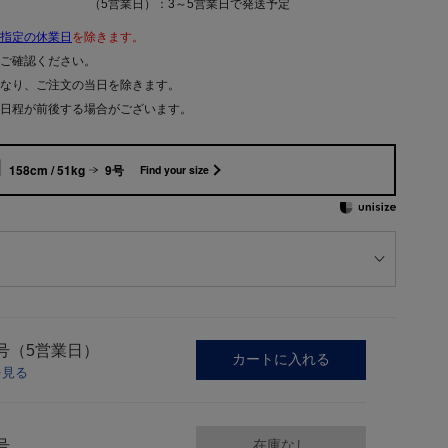
（5営業日）：3～5営業日で発送予定
指定の休業日
を除きます。
ご確認ください。
なり、ご注文の当日を除きます。
日程が前後する場合がございます。
158cm / 51kg
9号
Find your size
号（5営業日）
カートに入れる
を見る
号
在庫なし