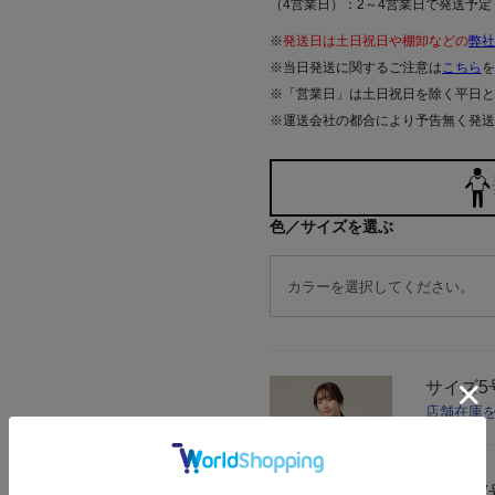
（4営業日）：2～4営業日で発送予定
※
発送日は土日祝日や棚卸などの
弊社
※当日発送に関するご注意は
こちら
を
※「営業日」は土日祝日を除く平日と
※運送会社の都合により予告無く発送
色／サイズを選ぶ
サイズ
5
店舗在庫
サイズ
7