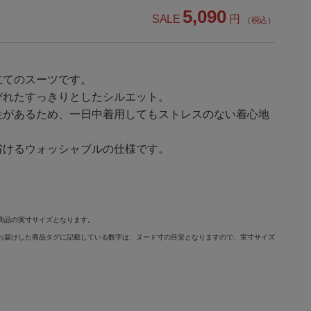
5,090
SALE
円
（税込）
立てのスーツです。
びれたすっきりとしたシルエット。
性があるため、一日中着用してもストレスのない着心地
省けるウォッシャブルの仕様です。
商品の実寸サイズとなります。
お届けした商品タグに記載している数字は、ヌード寸の目安となりますので、実寸サイズ