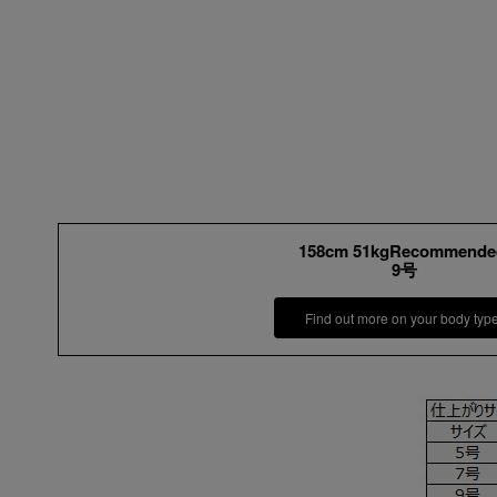
158cm 51kgRecommende
9号
Find out more on your body typ