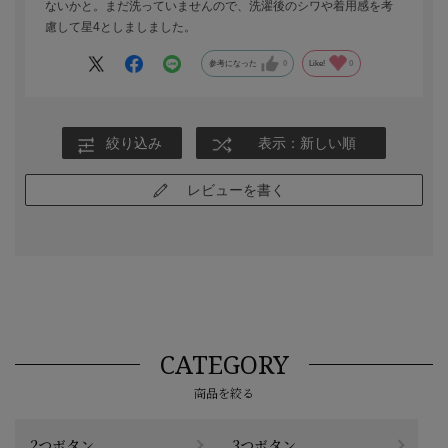
ないかと。まだ洗っていませんので、洗濯後のシワや着用感を考
慮して星4としましました。
参考になった
0
Like!
0
絞り込み
表示：新しい順
レビューを書く
CATEGORY
商品を絞る
2つボタン
3つボタン