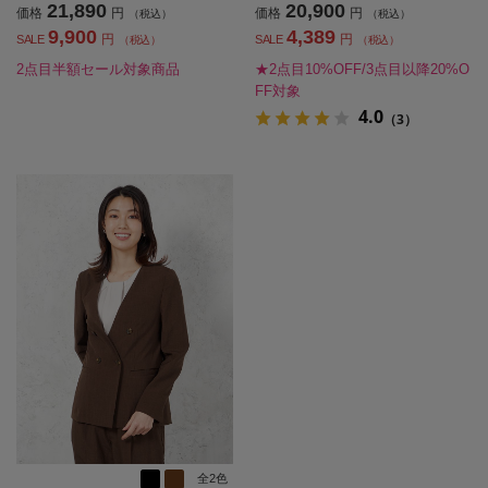
21,890
20,900
価格
円
価格
円
（税込）
（税込）
9,900
4,389
円
円
SALE
SALE
（税込）
（税込）
2点目半額セール対象商品
★2点目10%OFF/3点目以降20%O
FF対象
4.0
（3）
全2色