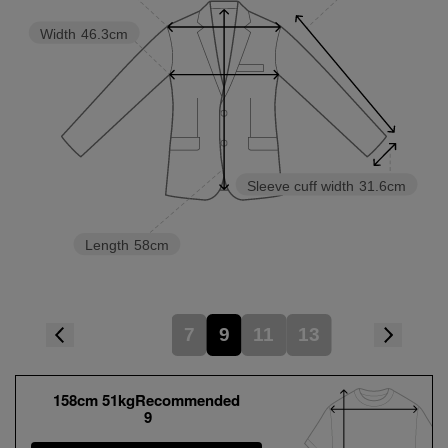
Width
46.3cm
Sleeve cuff width
31.6cm
Length
58cm
7
9
11
13
158cm 51kgRecommended
9