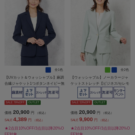
全1色
全2色
【UVカット＆ウォッシャブル】麻調
【ウォッシャブル】ノーカラージャ
合繊ジャケット1つボタンネイビー無
ケットストレッチ【ビジネス/セレモ
地SOFFICE春夏【レディース】
ニーシーン】無地SOFFICE通年【レ
ディース】
SALE 79%OFF
OUTLET
SALE 53%OFF
OUTLET
20,900
20,900
価格
円
価格
円
（税込）
（税込）
4,389
9,900
円
円
SALE
SALE
（税込）
（税込）
★2点目10%OFF/3点目以降20%O
★2点目10%OFF/3点目以降20%O
FF対象
FF対象