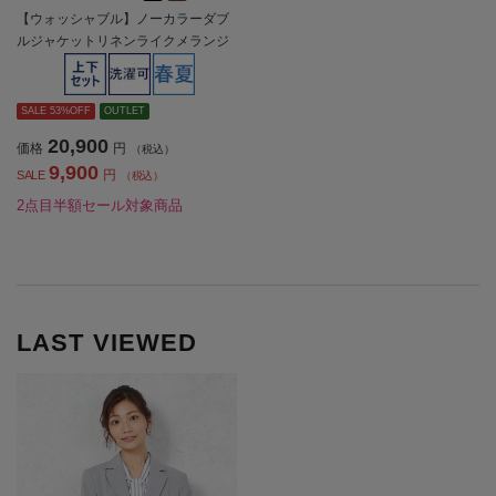
【ウォッシャブル】ノーカラーダブ
ルジャケットリネンライクメランジ
生地無地SOFFICE春夏【レディー
ス】
SALE 53%OFF
OUTLET
20,900
価格
円
（税込）
9,900
円
SALE
（税込）
2点目半額セール対象商品
LAST VIEWED