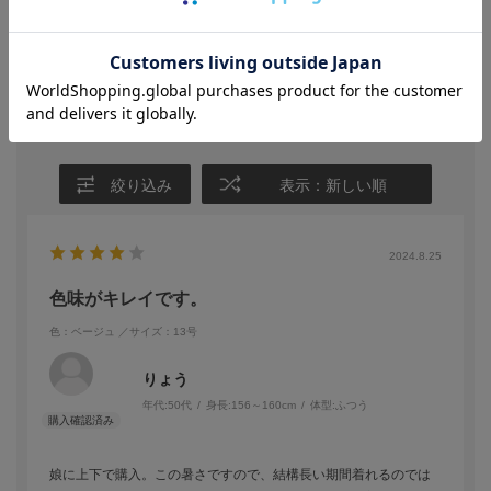
★
4
(1)
★
3
(0)
★
2
(0)
★
1
(0)
絞り込み
表示：新しい順
2024.8.25
色味がキレイです。
色：ベージュ
／サイズ：13号
りょう
年代:
50代
身長:
156～160cm
体型:
ふつう
娘に上下で購入。この暑さですので、結構長い期間着れるのでは