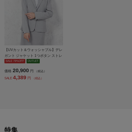
【UVカット＆ウォッシャブル】デレ
ガント ジャケット 1つボタン ストレ
ッチ 無地 SOFFICE 【レディース】
SALE 79%OFF
OUTLET
20,900
価格
円
（税込）
4,389
円
SALE
（税込）
特集