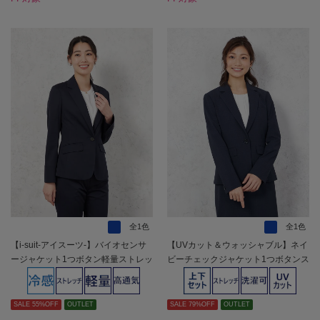
全1色
全1色
【i-suit-アイスーツ-】バイオセンサ
【UVカット＆ウォッシャブル】ネイ
ージャケット1つボタン軽量ストレッ
ビーチェックジャケット1つボタンス
チシャドウストライプSOFFICE春夏
トレッチSOFFICE【レディース】
【レディース】
SALE 55%OFF
OUTLET
SALE 79%OFF
OUTLET