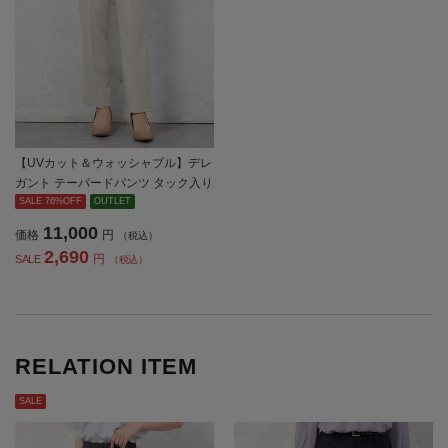
【UVカット＆ウォッシャブル】デレ
ガント テーパードパンツ タック入り
ストレッチ 無地 SOFFICE 【レディ
SALE 76%OFF
OUTLET
ース】
11,000
価格
円
（税込）
2,690
円
SALE
（税込）
RELATION ITEM
SALE