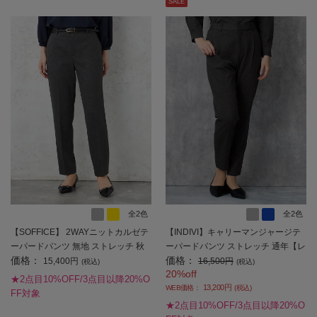
SALE
全2色
全2色
【SOFFICE】 2WAYニットカルゼテ
【INDIVI】キャリーマンジャージテ
ーパードパンツ 無地 ストレッチ 秋
ーパードパンツ ストレッチ 通年【レ
価格：
価格：
冬 【レディース】
ディース】
15,400円
16,500円
(税込)
(税込)
20%off
★2点目10%OFF/3点目以降20%O
13,200円
WEB価格：
(税込)
FF対象
★2点目10%OFF/3点目以降20%O