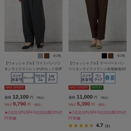
全2色
全2色
【ウォッシャブル】ワイドパンツリ
【ウォッシャブル】テーパードパン
ネンライクストレッチUVカットSOF
ツリネンライクメランジ生地無地SO
FICE春夏【レディース】
FFICE春夏【レディース】
SALE 19%OFF
SALE 51%OFF
OUTLET
12,100
11,000
価格
円
価格
円
（税込）
（税込）
9,790
5,390
円
円
SALE
SALE
（税込）
（税込）
★2点目10%OFF/3点目以降20%O
★2点目10%OFF/3点目以降20%O
FF対象
FF対象
4.7
（3）