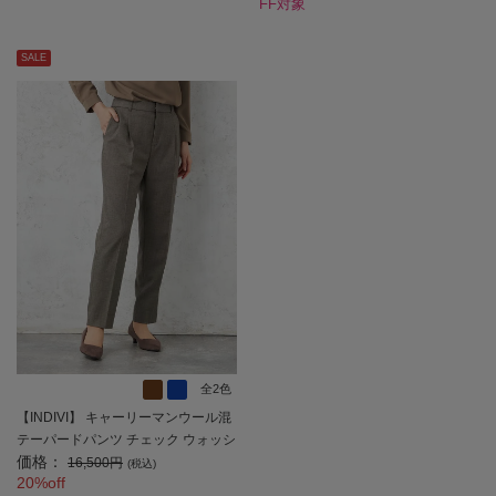
FF対象
SALE
全2色
【INDIVI】 キャーリーマンウール混
テーパードパンツ チェック ウォッシ
価格：
ャブル 秋冬 【レディース】
16,500円
(税込)
20%off