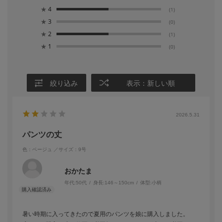
★
4
(1)
★
3
(0)
★
2
(1)
★
1
(0)
絞り込み
表示：新しい順
2026.5.31
パンツの丈
色：ベージュ
／サイズ：9号
おかたま
年代:
50代
身長:
146～150cm
体型:
小柄
暑い時期に入ってきたので夏用のパンツを娘に購入しました。