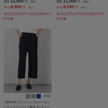
11,000
11,000
価格
円
価格
円
（税込）
（税込）
8,800
6,590
円
円
SALE
SALE
（税込）
（税込）
★2点目10%OFF/3点目以降20%O
★2点目10%OFF/3点目以降20%O
FF対象
FF対象
全3色
【INDIVI】ウォッシャブルクールツ
イストワイドパンツ無地【レディー