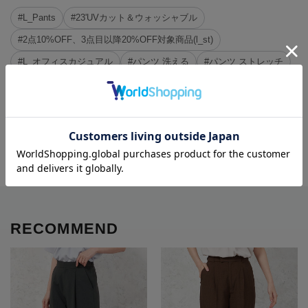
#L_Pants
#23'UVカット＆ウォッシャブル
#2点10%OFF、3点目以降20%OFF対象商品(l_st)
#L_オフィスカジュアル
#パンツ 洗える
#パンツ ストレッチ
#洗える ストレッチ
#パンツ 30代
#パンツ 春夏
#パンツ 20代
#パンツ 無地
#パンツ 今日は凛としたい
#ストレッチ 無地
#パンツ ワンタック
※クリックするとタグに関連した商品が表示されます。
RECOMMEND