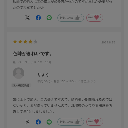
店頭での購入は丈の修正が必要無かったのですが直しが必要だっ
たので大変でした💦
参考になった
0
Like!
1
2024.8.25
色味がきれいです。
色：ベージュ
／サイズ：13号
りょう
年代:
50代
身長:
156～160cm
体型:
ふつう
娘に上下で購入。この暑さですので、結構長い期間着れるのでは
ないかと。まだ洗っていませんので、洗濯後のシワや着用感を考
慮して星4としましました。
参考になった
0
Like!
0