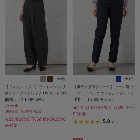
全2色
全1色
【ウォッシャブル】ワイドパンツ リ
【働ラク肩ラクスーツ】ウール混 テ
ネンライクストレッチ UVカット SO
ーパードパンツ ウォッシャブル スト
価格：
価格：
FFICE 春夏【レディース】
レッチ S＆M WHITE 秋冬【レディー
12,100円
15,400円
(税込)
(税込)
19%off
ス】
★2点目10%OFF/3点目以降20%O
9,790円
WEB価格：
(税込)
FF対象
★2点目10%OFF/3点目以降20%O
5.0
（1）
FF対象