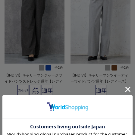
全2色
全2色
【INDIVI】キャリーマンジャージワ
【INDIVI】キャリーマンツイーディ
イドパンツストレッチ通年【レディ
ーワイドパンツ通年【レディース】
ース】
SALE 20%OFF
SALE 20%OFF
16,500
15,400
価格
円
価格
円
（税込）
（税込）
13,200
12,320
円
円
SALE
SALE
（税込）
（税込）
★2点目10%OFF/3点目以降20%O
★2点目10%OFF/3点目以降20%O
FF対象
FF対象