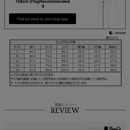
158cm 51kgRecommended
9
Find out more on your body type
商品レビュー
REVIEW