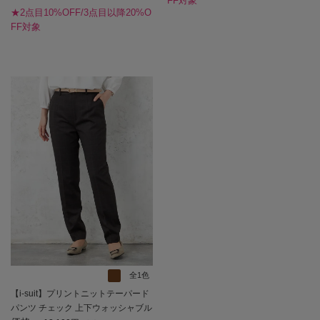
FF対象
★2点目10%OFF/3点目以降20%O
FF対象
全1色
【i-suit】プリントニットテーパード
パンツ チェック 上下ウォッシャブル