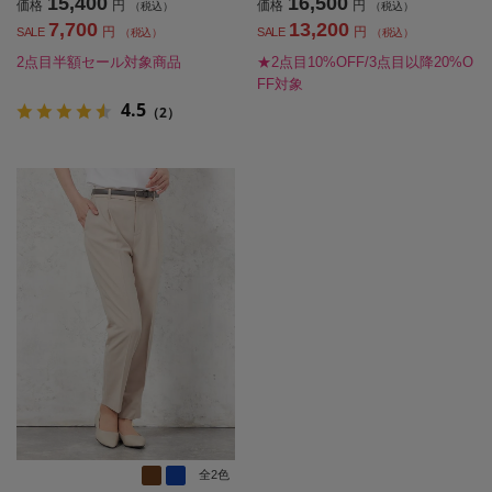
15,400
16,500
価格
円
価格
円
（税込）
（税込）
7,700
13,200
円
円
SALE
SALE
（税込）
（税込）
2点目半額セール対象商品
★2点目10%OFF/3点目以降20%O
FF対象
4.5
（2）
全2色