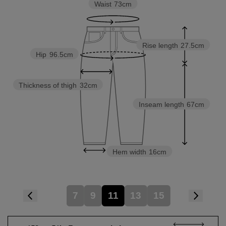
Waist
73cm
Rise length
27.5cm
Hip
96.5cm
Thickness of thigh
32cm
Inseam length
67cm
Hem width
16cm
7
9
11
13
15