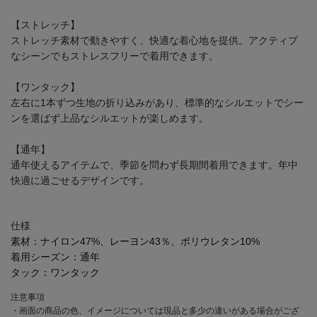
【ストレッチ】
ストレッチ素材で動きやすく、快適な着心地を提供。アクティブ
なシーンでもストレスフリーで着用できます。
【ワンタック】
左右に1本ずつ生地の折り込みがあり、標準的なシルエットでシー
ンを選ばず上品なシルエットが楽しめます。
【通年】
通年使えるアイテムで、季節を問わず長期間着用できます。年中
快適に過ごせるデザインです。
仕様
素材：
ナイロン47%、レーヨン43％、ポリウレタン10%
着用シーズン：
通年
タック：
ワンタック
注意事項
・画面の商品の色、イメージについては現品と多少の違いがある場合がござ