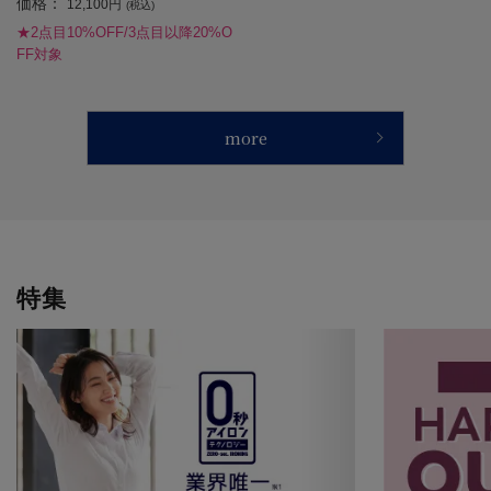
価格：
ストレッチ 秋冬【レディース】
12,100円
(税込)
★2点目10%OFF/3点目以降20%O
FF対象
more
特集