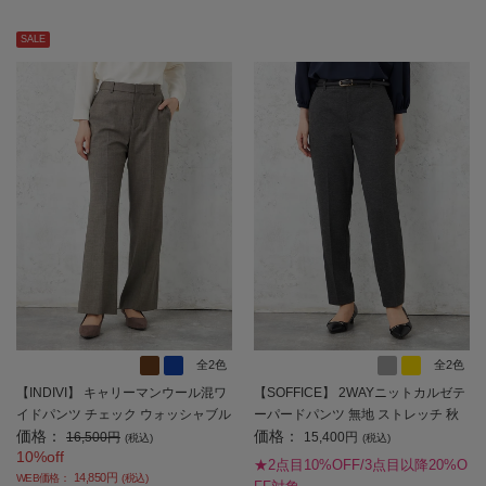
SALE
全2色
全2色
【INDIVI】 キャリーマンウール混ワ
【SOFFICE】 2WAYニットカルゼテ
イドパンツ チェック ウォッシャブル
ーパードパンツ 無地 ストレッチ 秋
価格：
価格：
秋冬 【レディース】
冬 【レディース】
16,500円
15,400円
(税込)
(税込)
10%off
★2点目10%OFF/3点目以降20%O
14,850円
WEB価格：
(税込)