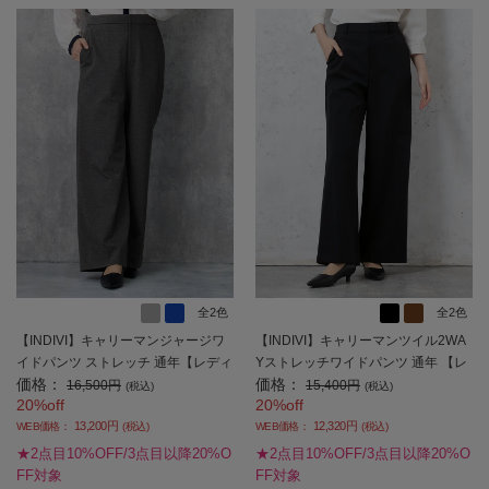
全2色
全2色
【INDIVI】キャリーマンジャージワ
【INDIVI】キャリーマンツイル2WA
イドパンツ ストレッチ 通年【レディ
Yストレッチワイドパンツ 通年 【レ
価格：
価格：
ース】
ディース】
16,500円
15,400円
(税込)
(税込)
20%off
20%off
13,200円
12,320円
WEB価格：
(税込)
WEB価格：
(税込)
★2点目10%OFF/3点目以降20%O
★2点目10%OFF/3点目以降20%O
FF対象
FF対象