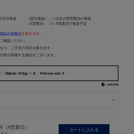
で当日発送
（翌日発送）：ご注文の翌営業日の発送
（5営業日）：3～5営業日で発送予定
指定の休業日
を除きます。
ご確認ください。
なり、ご注文の当日を除きます。
日程が前後する場合がございます。
158cm / 51kg
9
Find your size
号（4営業日）
カートに入れる
を見る