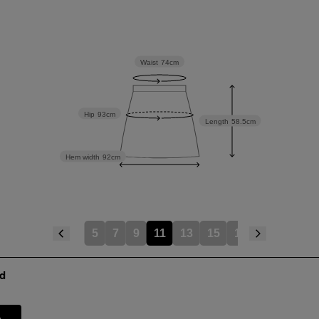
Waist
74cm
Hip
93cm
Length
58.5cm
Hem width
92cm
5
7
9
11
13
15
17
19
d
e