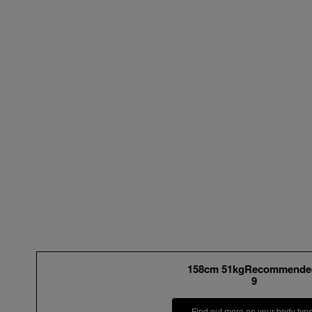
158cm 51kgRecommende
9
Find out more on your body typ