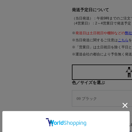
発送予定日について
（当日発送）：午前9時までのご注文
（4営業日）：2～4営業日で発送予定
※
発送日は土日祝日や棚卸などの
弊社
※当日発送に関するご注意は
こちら
を
※「営業日」は土日祝日を除く平日と
※運送会社の都合により予告無く発送
色／サイズを選ぶ
サイズ
5
店舗在庫