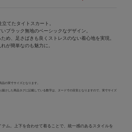
で仕立てたタイトスカート。
すいブラック無地のベーシックなデザイン。
るため、足さばきも良くストレスのない着心地を実現。
入れが簡単なのも魅力に。
商品の実寸サイズとなります。
お届けした商品タグに記載している数字は、ヌード寸の目安となりますので、実寸サイズ
イテム。上下を合わせて着ることで、統一感のあるスタイルを