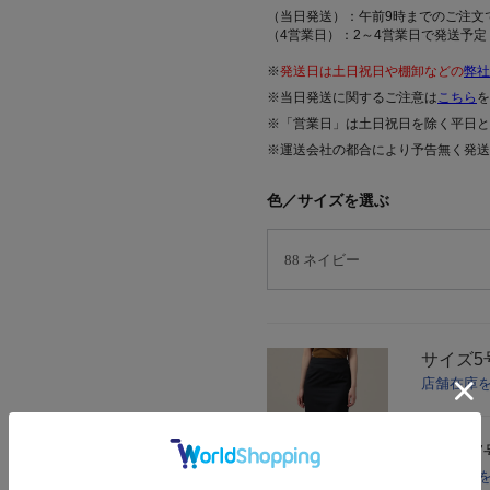
（当日発送）：午前9時までのご注文
（4営業日）：2～4営業日で発送予定
※
発送日は土日祝日や棚卸などの
弊社
※当日発送に関するご注意は
こちら
を
※「営業日」は土日祝日を除く平日と
※運送会社の都合により予告無く発送
色／サイズを選ぶ
サイズ
店舗在庫
サイズ
7
店舗在庫