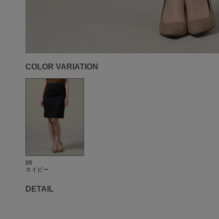
COLOR VARIATION
88
ネイビー
DETAIL