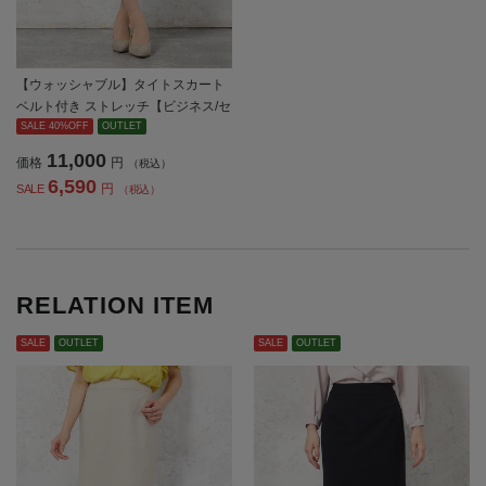
【ウォッシャブル】タイトスカート
ベルト付き ストレッチ【ビジネス/セ
レモニー】無地 SOFFICE 通年【レ
SALE 40%OFF
OUTLET
ディース】
11,000
価格
円
（税込）
6,590
円
SALE
（税込）
RELATION ITEM
SALE
OUTLET
SALE
OUTLET