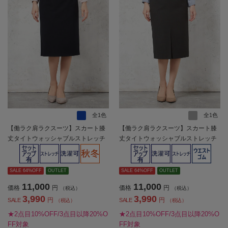
全1色
全1色
【働ラク肩ラクスーツ】スカート膝
【働ラク肩ラクスーツ】スカート膝
丈タイトウォッシャブルストレッチ
丈タイトウォッシャブルストレッチ
ネイビーストライプSOFFICE秋冬
グレーチェックSOFFICE秋冬【レデ
【レディース】
ィース】
SALE 64%OFF
OUTLET
SALE 64%OFF
OUTLET
11,000
11,000
価格
円
価格
円
（税込）
（税込）
3,990
3,990
円
円
SALE
SALE
（税込）
（税込）
★2点目10%OFF/3点目以降20%O
★2点目10%OFF/3点目以降20%O
FF対象
FF対象