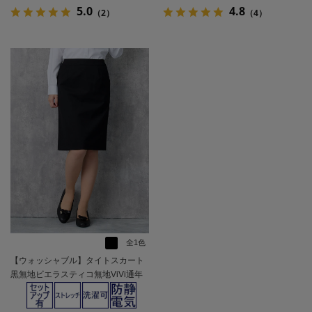
5.0
4.8
（2）
（4）
全1色
【ウォッシャブル】タイトスカート
黒無地ビエラスティコ無地ViVi通年
【レディース】