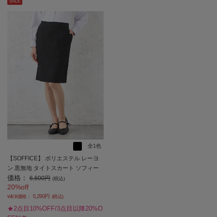
SALE
全1色
【SOFFICE】 ポリエステル レーヨ
ン 黒無地 タイトスカート ソフィー
価格：
チェ ウォッシャブル ストレッチ 通
6,600円
(税込)
20%off
年【レディース】
5,290円
WEB価格：
(税込)
★2点目10%OFF/3点目以降20%O