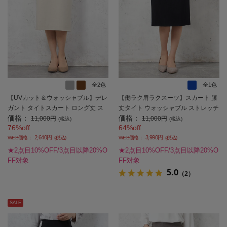
全2色
全1色
【UVカット＆ウォッシャブル】デレ
【働ラク肩ラクスーツ】スカート 膝
ガント タイトスカート ロング丈 ス
丈タイト ウォッシャブル ストレッチ
価格：
価格：
トレッチ 無地 SOFFICE 【レディー
ネイビーストライプ SOFFICE 秋冬
11,000円
11,000円
(税込)
(税込)
76%off
64%off
ス】
【レディース】
2,640円
3,990円
WEB価格：
(税込)
WEB価格：
(税込)
★2点目10%OFF/3点目以降20%O
★2点目10%OFF/3点目以降20%O
FF対象
FF対象
5.0
（2）
SALE