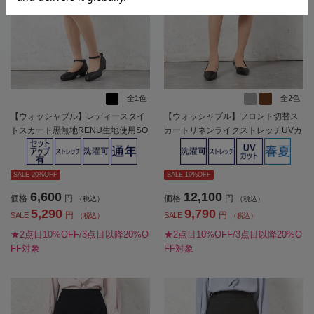
全1色
全2色
【ウォッシャブル】レディースタイ
【ウォッシャブル】フロント切替ス
トスカート黒無地RENU生地使用SO
カートリネンライクストレッチUVカ
FFICE通年【レディース】
ットSOFFICE春夏【レディース】
SALE 20%OFF
SALE 19%OFF
6,600
12,100
価格
円
価格
円
（税込）
（税込）
5,290
9,790
円
円
SALE
SALE
（税込）
（税込）
★2点目10%OFF/3点目以降20%O
★2点目10%OFF/3点目以降20%O
FF対象
FF対象