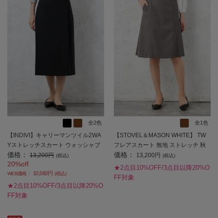
全2色
全1色
【INDIVI】キャリーマンツイル2WA
【STOVEL＆MASON WHITE】 TW
Yストレッチスカート ウォッシャブ
フレアスカート 無地 ストレッチ 秋
価格：
価格：
ル 通年 【レディース】
冬 【レディース】
13,200円
13,200円
(税込)
(税込)
20%off
★2点目10%OFF/3点目以降20%O
10,560円
WEB価格：
(税込)
FF対象
★2点目10%OFF/3点目以降20%O
FF対象