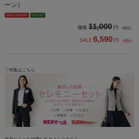
ーン）
SALE 40%OFF
OUTLET
11,000
価格
円
（税込）
6,590
SALE
円
（税込）
▽特集はこちら
共布ベルトを付属したタイトスカート。