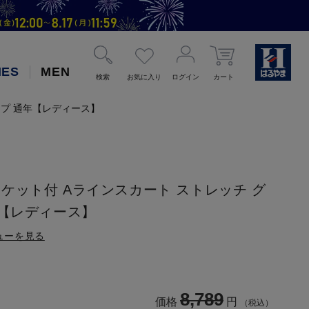
IES
MEN
検索
お気に入り
ログイン
カート
イプ 通年【レディース】
ケット付 Aラインスカート ストレッチ グ
年【レディース】
ューを見る
8,789
価格
円
（税込）