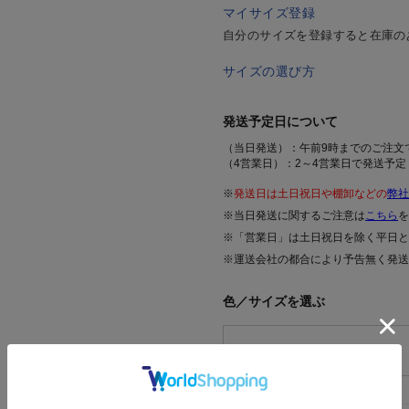
マイサイズ登録
自分のサイズを登録すると在庫の
サイズの選び方
発送予定日について
（当日発送）：午前9時までのご注文
（4営業日）：2～4営業日で発送予定
※
発送日は土日祝日や棚卸などの
弊社
※当日発送に関するご注意は
こちら
を
※「営業日」は土日祝日を除く平日と
※運送会社の都合により予告無く発送
色／サイズを選ぶ