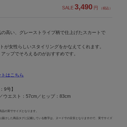
3,490
SALE
円
（税込）
気の高い、グレーストライプ柄で仕上げたスカートで
ットが女性らしいスタイリングをかなえてくれます。
トアップでそろえるのがおすすめです。
ートはこちら
：9号】
m／ウエスト：57cm／ヒップ：83cm
商品の実寸サイズとなります。
お届けした商品タグに記載している数字は、ヌード寸の目安となりますので、実寸サイズ