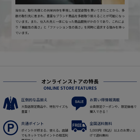
当社は、取引先様との共栄共存を重視した経営姿勢を貫いてきたことから、多
数の取引先に恵まれ、豊富なブランド商品を多数取り揃えることが可能になっ
ています。また、仕入れ先と一体になった商品開発がかのうであり、これによ
り「機能性の高さ」と「ファッション性の高さ」を同時に追求する強みを持っ
ています。
オンラインストアの特長
ONLINE STORE FEATURES
圧倒的な品揃え
お買い得情報満載
大型店限定商品や、特別サイズも
会員限定クーポンや、限定価格で
豊富！
購入できる！
共通ポイント
全国送料無料
ポイントが貯まる、使える。店舗
5,000円（税込）以上のお買い上
でもネットでもポイントの相互利
げで送料無料