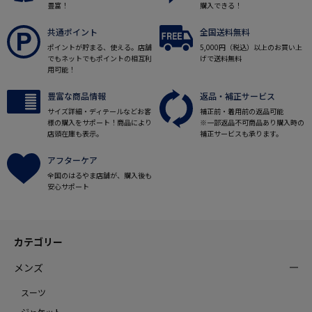
豊富！
購入できる！
共通ポイント
全国送料無料
ポイントが貯まる、使える。店舗
5,000円（税込）以上のお買い上
でもネットでもポイントの相互利
げで送料無料
用可能！
豊富な商品情報
返品・補正サービス
サイズ詳細・ディテールなどお客
補正前・着用前の返品可能
様の購入をサポート！商品により
※一部返品不可商品あり購入時の
店頭在庫も表示。
補正サービスも承ります。
アフターケア
全国のはるやま店舗が、購入後も
安心サポート
カテゴリー
メンズ
スーツ
ジャケット