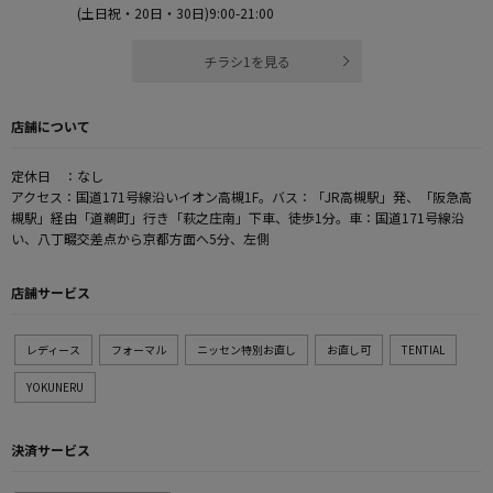
(土日祝・20日・30日)9:00-21:00
チラシ1を見る
店舗について
定休日 ：なし
アクセス：国道171号線沿いイオン高槻1F。バス：「JR高槻駅」発、「阪急高
槻駅」経由「道鵜町」行き「萩之庄南」下車、徒歩1分。車：国道171号線沿
い、八丁畷交差点から京都方面へ5分、左側
店舗サービス
レディース
フォーマル
ニッセン特別お直し
お直し可
TENTIAL
YOKUNERU
決済サービス