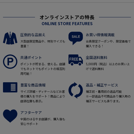
オンラインストアの特長
ONLINE STORE FEATURES
圧倒的な品揃え
お買い得情報満載
大型店限定商品や、特別サイズも
会員限定クーポンや、限定価格で
豊富！
購入できる！
共通ポイント
全国送料無料
ポイントが貯まる、使える。店舗
5,000円（税込）以上のお買い上
でもネットでもポイントの相互利
げで送料無料
用可能！
豊富な商品情報
返品・補正サービス
サイズ詳細・ディテールなどお客
補正前・着用前の返品可能
様の購入をサポート！商品により
※一部返品不可商品あり購入時の
店頭在庫も表示。
補正サービスも承ります。
アフターケア
全国のはるやま店舗が、購入後も
安心サポート