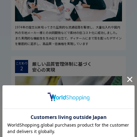
1974年の設立以来培ってきた圧倒的な流通経路を駆使し、大量仕入れや国内
外の生地メーカー様との共同開発などで素材の低コスト化に成功しました。
また実用的な機能性を生み出す仕立て、ディテールにまで気を配ったデザイン
を徹底的に追求し、高品質・低価格を実現しています
厳しい品質管理体制に基づく
こだわり
2
安心の実現
お客様に安心してお買い物していただくために、厳しい品質検査基準を設定し
ています。