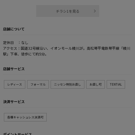
チラシ1を見る
店舗について
定休日 ：なし
アクセス：国道32号線沿い、イオンモール綾川2F。高松琴平電鉄琴平線「綾川
駅」下車、徒歩にて約5分。
店舗サービス
レディース
フォーマル
ニッセン特別お直し
お直し可
TENTIAL
決済サービス
各種キャッシュレス決済可
ポイントサービス