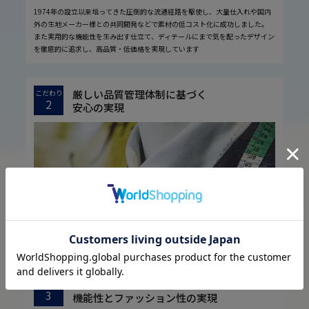
1974年の設立以来培ってきた圧倒的な流通経路を駆使し、大量仕入れや国内
外の生地メーカー様との共同開発などで素材の低コスト化に成功しました。
また実用的な機能性を生み出す仕立て、ディテールにまで気を配ったデザイン
を徹底的に追求し、高品質・低価格を実現しています
厳しい品質管理体制に基づく
こだわり
2
安心の実現
お客様に安心してお買い物していただくために、厳しい品質検査基準を設定し
ています。
取引先様との共栄共存に基づく
こだわり
3
機能性とファッション性の実現