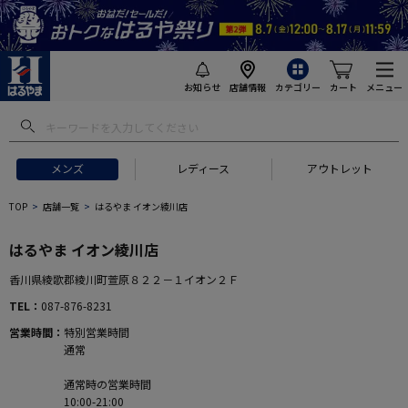
お知らせ
店舗情報
カテゴリー
カート
メニュー
メンズ
レディース
アウトレット
TOP
店舗一覧
はるやま イオン綾川店
はるやま イオン綾川店
香川県綾歌郡綾川町萱原８２２－１イオン２Ｆ
TEL
087-876-8231
営業時間
特別営業時間
通常
通常時の営業時間
10:00-21:00