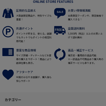
ONLINE STORE FEATURES
圧倒的な品揃え
お買い得情報満載
大型店限定商品や、特別サイズも
会員限定クーポンや、限定価格で
豊富！
購入できる！
共通ポイント
全国送料無料
ポイントが貯まる、使える。店舗
5,000円（税込）以上のお買い上
でもネットでもポイントの相互利
げで送料無料
用可能！
豊富な商品情報
返品・補正サービス
サイズ詳細・ディテールなどお客
補正前・着用前の返品可能
様の購入をサポート！商品により
※一部返品不可商品あり購入時の
店頭在庫も表示。
補正サービスも承ります。
アフターケア
全国のはるやま店舗が、購入後も
安心サポート
カテゴリー