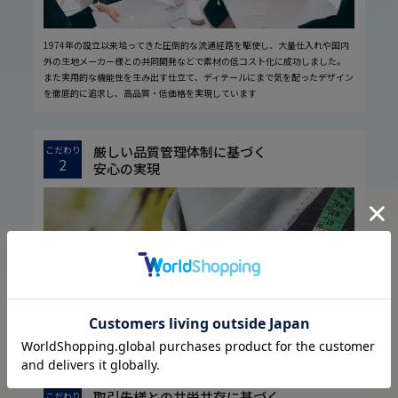
1974年の設立以来培ってきた圧倒的な流通経路を駆使し、大量仕入れや国内
外の生地メーカー様との共同開発などで素材の低コスト化に成功しました。
また実用的な機能性を生み出す仕立て、ディテールにまで気を配ったデザイン
を徹底的に追求し、高品質・低価格を実現しています
厳しい品質管理体制に基づく
こだわり
2
安心の実現
お客様に安心してお買い物していただくために、厳しい品質検査基準を設定し
ています。
取引先様との共栄共存に基づく
こだわり