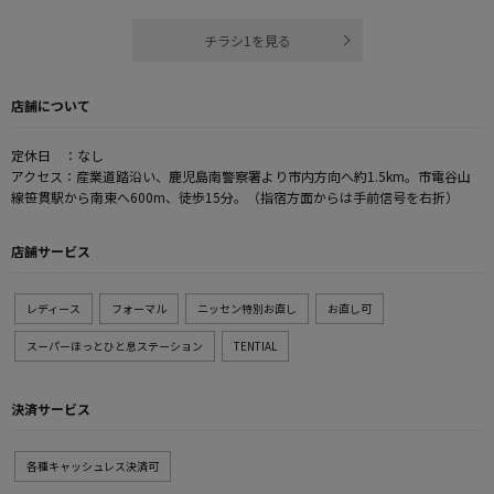
チラシ1を見る
店舗について
定休日 ：なし
アクセス：産業道踏沿い、鹿児島南警察署より市内方向へ約1.5km。市電谷山
線笹貫駅から南東へ600m、徒歩15分。（指宿方面からは手前信号を右折）
店舗サービス
レディース
フォーマル
ニッセン特別お直し
お直し可
スーパーほっとひと息ステーション
TENTIAL
決済サービス
各種キャッシュレス決済可