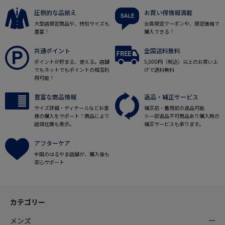
圧倒的な品揃え
お買い得情報満載
大型店限定商品や、特別サイズも
会員限定クーポンや、限定価格で
豊富！
購入できる！
共通ポイント
全国送料無料
ポイントが貯まる、使える。店舗
5,000円（税込）以上のお買い上
でもネットでもポイントの相互利
げで送料無料
用可能！
豊富な商品情報
返品・補正サービス
サイズ詳細・ディテールなどお客
補正前・着用前の返品可能
様の購入をサポート！商品により
※一部返品不可商品あり購入時の
店頭在庫も表示。
補正サービスも承ります。
アフターケア
全国のはるやま店舗が、購入後も
安心サポート
カテゴリー
メンズ