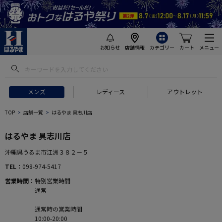
お知らせ
店舗情報
カテゴリー
カート
メニュー
メンズ
レディース
アウトレット
TOP
店舗一覧
はるやま 具志川店
はるやま 具志川店
沖縄県うるま市江洲３８２－５
TEL
098-974-5417
営業時間
特別営業時間
通常
通常時の営業時間
10:00-20:00