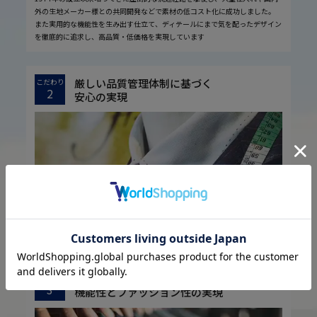
外の生地メーカー様との共同開発などで素材の低コスト化に成功しました。
また実用的な機能性を生み出す仕立て、ディテールにまで気を配ったデザイン
を徹底的に追求し、高品質・低価格を実現しています
厳しい品質管理体制に基づく
こだわり
2
安心の実現
お客様に安心してお買い物していただくために、厳しい品質検査基準を設定し
ています。
取引先様との共栄共存に基づく
こだわり
3
機能性とファッション性の実現