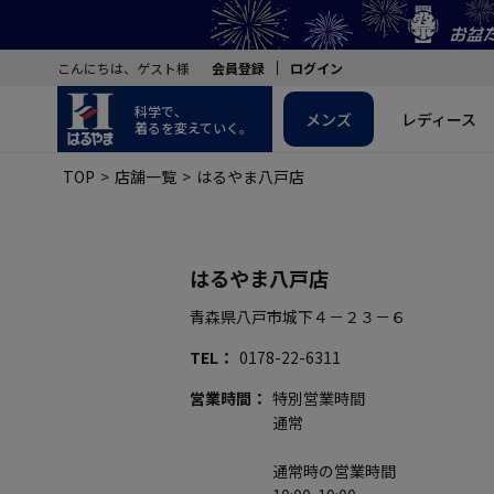
こんにちは、ゲスト様
会員登録
ログイン
科学で、
メンズ
レディース
着るを変えていく。
TOP
店舗一覧
はるやま八戸店
はるやま八戸店
青森県八戸市城下４－２３－６
TEL
0178-22-6311
営業時間
特別営業時間
通常
通常時の営業時間