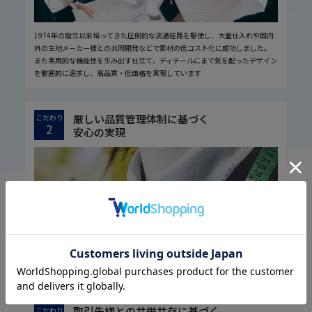
1974年の設立以来培ってきた圧倒的な流通経路を駆使し、大量仕入れや国内
外の生地メーカー様との共同開発などで素材の低コスト化に成功しました。
また実用的な機能性を生み出す仕立て、ディテールにまで気を配ったデザイン
を徹底的に追求し、高品質・低価格を実現しています
厳しい品質管理体制に基づく
こだわり
2
安心の実現
お客様に安心してお買い物していただくために、厳しい品質検査基準を設定し
ています。
取引先様との共栄共存に基づく
こだわり