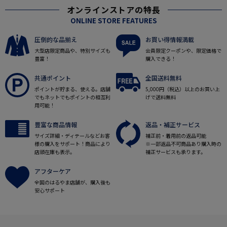
オンラインストアの特長
ONLINE STORE FEATURES
圧倒的な品揃え
お買い得情報満載
大型店限定商品や、特別サイズも
会員限定クーポンや、限定価格で
豊富！
購入できる！
共通ポイント
全国送料無料
ポイントが貯まる、使える。店舗
5,000円（税込）以上のお買い上
でもネットでもポイントの相互利
げで送料無料
用可能！
豊富な商品情報
返品・補正サービス
サイズ詳細・ディテールなどお客
補正前・着用前の返品可能
様の購入をサポート！商品により
※一部返品不可商品あり購入時の
店頭在庫も表示。
補正サービスも承ります。
アフターケア
全国のはるやま店舗が、購入後も
安心サポート