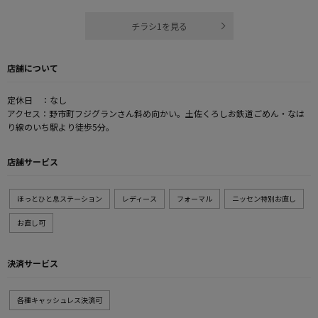
チラシ1を見る
店舗について
定休日 ：なし
アクセス：野市町フジグランさん斜め向かい。土佐くろしお鉄道ごめん・なは
り線のいち駅より徒歩5分。
店舗サービス
ほっとひと息ステーション
レディース
フォーマル
ニッセン特別お直し
お直し可
決済サービス
各種キャッシュレス決済可