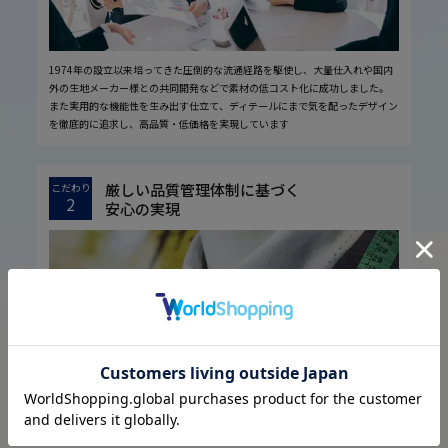
1974年の設立以来培ってきた圧倒的な流通経路を駆使し、大量仕入れや国内
外の生地メーカー様との共同開発などで素材の低コスト化に成功しました。
また実用的な機能性を生み出す仕立て、ディテールにまで気を配ったデザイン
を徹底的に追求し、高品質・低価格を実現しています
厳しい品質管理体制に基づく
こだわり
2
安心の実現
お客様に安心してお買い物していただくために、厳しい品質検査基準を設定し
ています。