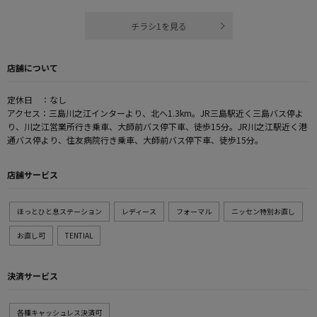
チラシ1を見る
店舗について
定休日 ：なし
アクセス：三島川之江インターより、北へ1.3km。JR三島駅近く三島バス停よ
り、川之江営業所行き乗車、大師前バス停下車、徒歩15分。JR川之江駅近く港
通バス停より、住友病院行き乗車、大師前バス停下車、徒歩15分。
店舗サービス
ほっとひと息ステーション
レディース
フォーマル
ニッセン特別お直し
お直し可
TENTIAL
決済サービス
各種キャッシュレス決済可