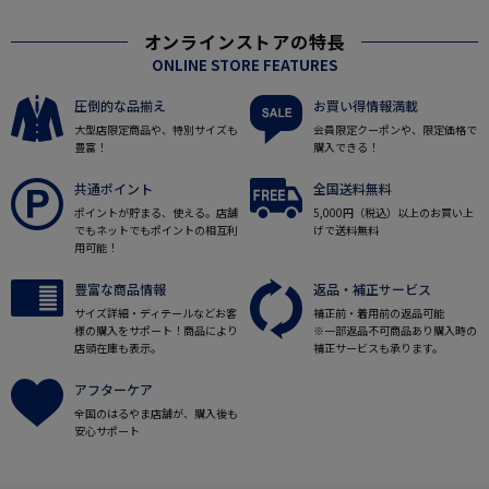
オンラインストアの特長
ONLINE STORE FEATURES
圧倒的な品揃え
お買い得情報満載
大型店限定商品や、特別サイズも
会員限定クーポンや、限定価格で
豊富！
購入できる！
共通ポイント
全国送料無料
ポイントが貯まる、使える。店舗
5,000円（税込）以上のお買い上
でもネットでもポイントの相互利
げで送料無料
用可能！
豊富な商品情報
返品・補正サービス
サイズ詳細・ディテールなどお客
補正前・着用前の返品可能
様の購入をサポート！商品により
※一部返品不可商品あり購入時の
店頭在庫も表示。
補正サービスも承ります。
アフターケア
全国のはるやま店舗が、購入後も
安心サポート