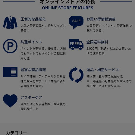
オンラインストアの特長
ONLINE STORE FEATURES
圧倒的な品揃え
お買い得情報満載
大型店限定商品や、特別サイズも
会員限定クーポンや、限定価格で
豊富！
購入できる！
共通ポイント
全国送料無料
ポイントが貯まる、使える。店舗
5,000円（税込）以上のお買い上
でもネットでもポイントの相互利
げで送料無料
用可能！
豊富な商品情報
返品・補正サービス
サイズ詳細・ディテールなどお客
補正前・着用前の返品可能
様の購入をサポート！商品により
※一部返品不可商品あり購入時の
店頭在庫も表示。
補正サービスも承ります。
アフターケア
全国のはるやま店舗が、購入後も
安心サポート
カテゴリー