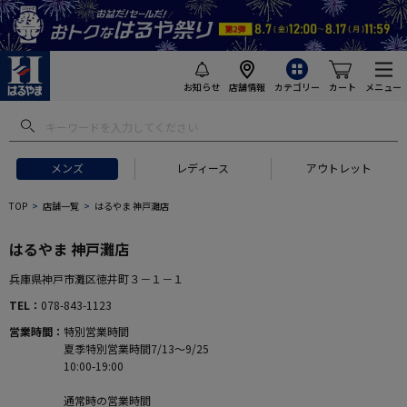
お知らせ
店舗情報
カテゴリー
カート
メニュー
メンズ
レディース
アウトレット
TOP
店舗一覧
はるやま 神戸灘店
はるやま 神戸灘店
兵庫県神戸市灘区徳井町３－１－１
TEL
078-843-1123
営業時間
特別営業時間
夏季特別営業時間7/13～9/25
10:00-19:00
通常時の営業時間