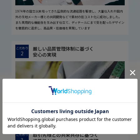
1974年の設立以来培ってきた圧倒的な流通経路を駆使し、大量仕入れや国内
外の生地メーカー様との共同開発などで素材の低コスト化に成功しました。
また実用的な機能性を生み出す仕立て、ディテールにまで気を配ったデザイン
を徹底的に追求し、高品質・低価格を実現しています
厳しい品質管理体制に基づく
こだわり
2
安心の実現
お客様に安心してお買い物していただくために、厳しい品質検査基準を設定し
ています。
取引先様との共栄共存に基づく
こだわり
3