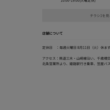
10:00-19:00(火曜定休)
チラシ1を見
店舗について
定休日 ：毎週火曜日 8月11日（火）休ま
アクセス：県道三木・山崎線沿い、千歳橋交
北条営業所より、姫路駅行き乗車、笠屋バス