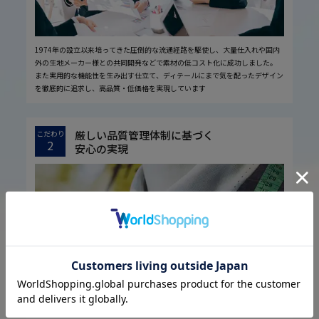
1974年の設立以来培ってきた圧倒的な流通経路を駆使し、大量仕入れや国内
外の生地メーカー様との共同開発などで素材の低コスト化に成功しました。
また実用的な機能性を生み出す仕立て、ディテールにまで気を配ったデザイン
を徹底的に追求し、高品質・低価格を実現しています
厳しい品質管理体制に基づく
こだわり
2
安心の実現
お客様に安心してお買い物していただくために、厳しい品質検査基準を設定し
ています。