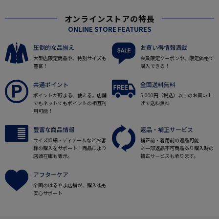
オンラインストアの特長
ONLINE STORE FEATURES
圧倒的な品揃え
お買い得情報満載
大型店限定商品や、特別サイズも
会員限定クーポンや、限定価格で
豊富！
購入できる！
共通ポイント
全国送料無料
ポイントが貯まる、使える。店舗
5,000円（税込）以上のお買い上
でもネットでもポイントの相互利
げで送料無料
用可能！
豊富な商品情報
返品・補正サービス
サイズ詳細・ディテールなどお客
補正前・着用前の返品可能
様の購入をサポート！商品により
※一部返品不可商品あり購入時の
店頭在庫も表示。
補正サービスも承ります。
アフターケア
全国のはるやま店舗が、購入後も
安心サポート