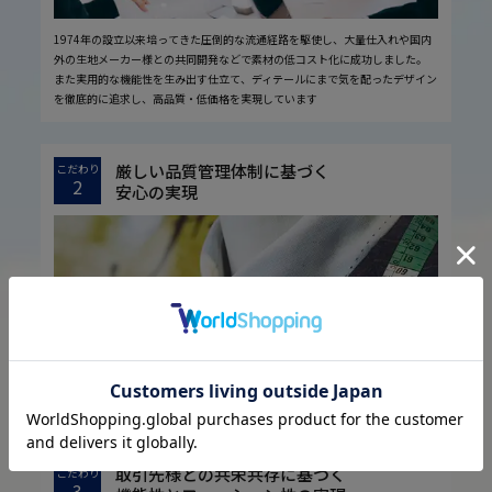
1974年の設立以来培ってきた圧倒的な流通経路を駆使し、大量仕入れや国内
外の生地メーカー様との共同開発などで素材の低コスト化に成功しました。
また実用的な機能性を生み出す仕立て、ディテールにまで気を配ったデザイン
を徹底的に追求し、高品質・低価格を実現しています
厳しい品質管理体制に基づく
こだわり
2
安心の実現
お客様に安心してお買い物していただくために、厳しい品質検査基準を設定し
ています。
取引先様との共栄共存に基づく
こだわり
3