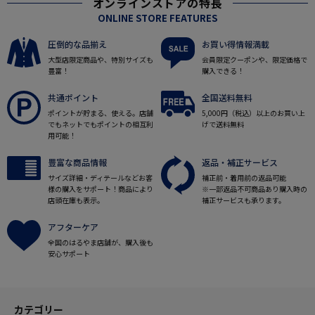
オンラインストアの特長
ONLINE STORE FEATURES
圧倒的な品揃え
お買い得情報満載
大型店限定商品や、特別サイズも
会員限定クーポンや、限定価格で
豊富！
購入できる！
共通ポイント
全国送料無料
ポイントが貯まる、使える。店舗
5,000円（税込）以上のお買い上
でもネットでもポイントの相互利
げで送料無料
用可能！
豊富な商品情報
返品・補正サービス
サイズ詳細・ディテールなどお客
補正前・着用前の返品可能
様の購入をサポート！商品により
※一部返品不可商品あり購入時の
店頭在庫も表示。
補正サービスも承ります。
アフターケア
全国のはるやま店舗が、購入後も
安心サポート
カテゴリー