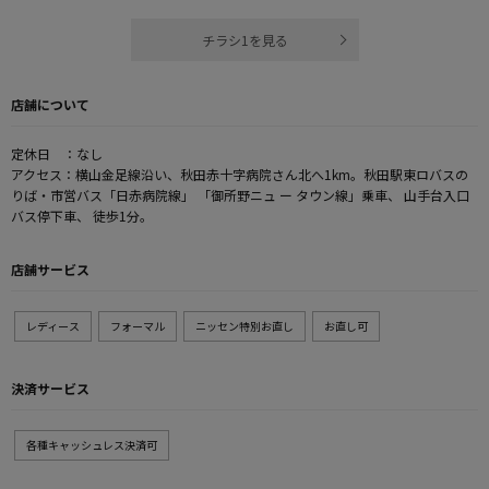
チラシ1を見る
店舗について
定休日 ：なし
アクセス：横山金足線沿い、秋田赤十字病院さん北へ1km。秋田駅東ロバスの
りば・市営バス「日赤病院線」 「御所野ニュ ー タウン線」乗車、 山手台入口
バス停下車、 徒歩1分。
店舗サービス
レディース
フォーマル
ニッセン特別お直し
お直し可
決済サービス
各種キャッシュレス決済可