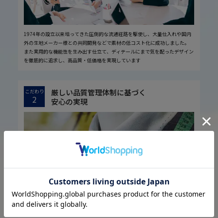
1974年の設立以来培ってきた圧倒的な流通経路を駆使し、大量仕入れや国内
外の生地メーカー様との共同開発などで素材の低コスト化に成功しました。
また実用的な機能性を生み出す仕立て、ディテールにまで気を配ったデザイン
を徹底的に追求し、高品質・低価格を実現しています
厳しい品質管理体制に基づく
こだわり
2
安心の実現
お客様に安心してお買い物していただくために、厳しい品質検査基準を設定し
ています。