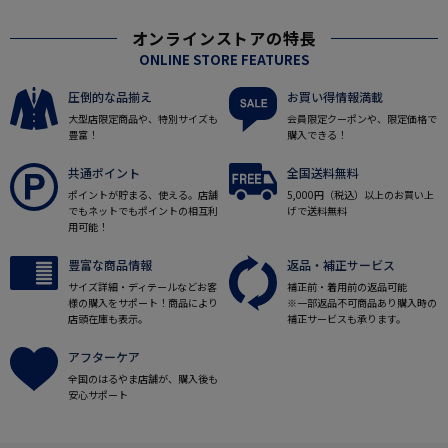
オンラインストアの特長
ONLINE STORE FEATURES
圧倒的な品揃え
お買い得情報満載
大型店限定商品や、特別サイズも
会員限定クーポンや、限定価格で
豊富！
購入できる！
共通ポイント
全国送料無料
ポイントが貯まる、使える。店舗
5,000円（税込）以上のお買い上
でもネットでもポイントの相互利
げで送料無料
用可能！
豊富な商品情報
返品・補正サービス
サイズ詳細・ディテールなどお客
補正前・着用前の返品可能
様の購入をサポート！商品により
※一部返品不可商品あり購入時の
店頭在庫も表示。
補正サービスも承ります。
アフターケア
全国のはるやま店舗が、購入後も
安心サポート