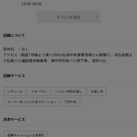
10:00-20:00
チラシ1を見る
店舗について
定休日 ：なし
アクセス：国道7号線より東へ500m弘前中央青果市場さん南隣り。JR弘前駅よ
り弘南バス福田環状線乗車、東中学校前バス停下車、 徒歩1分。
店舗サービス
レディース
フォーマル
ニッセン特別お直し
お直し可
スーパーほっとひと息ステーション
TENTIAL
決済サービス
各種キャッシュレス決済可