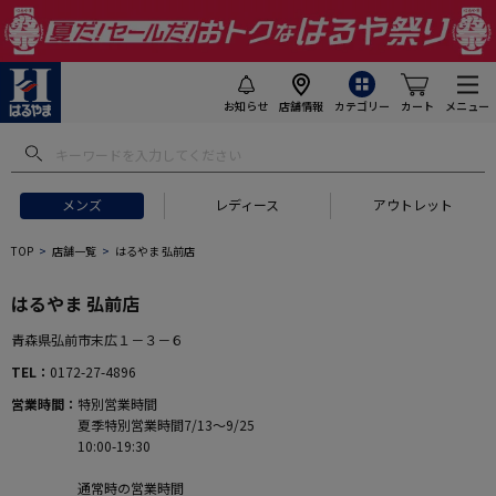
お知らせ
店舗情報
カテゴリー
カート
メニュー
メンズ
レディース
アウトレット
TOP
店舗一覧
はるやま 弘前店
はるやま 弘前店
青森県弘前市末広１－３－６
TEL
0172-27-4896
営業時間
特別営業時間
夏季特別営業時間7/13～9/25
10:00-19:30
通常時の営業時間