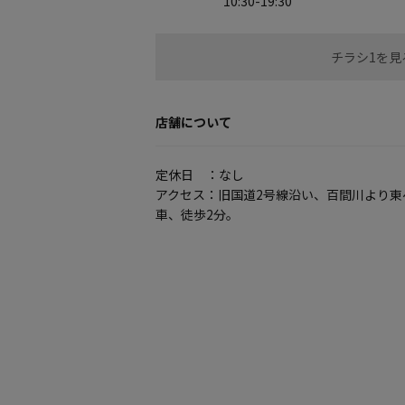
10:30-19:30
チラシ1を見
店舗について
定休日 ：なし
アクセス：旧国道2号線沿い、百間川より東へ
車、徒歩2分。