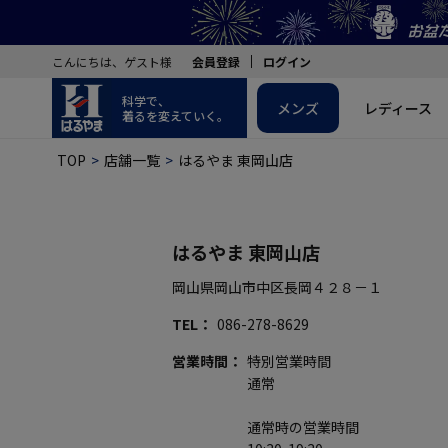
こんにちは、ゲスト様
会員登録
ログイン
科学で、
メンズ
レディース
着るを変えていく。
TOP
店舗一覧
はるやま 東岡山店
はるやま 東岡山店
岡山県岡山市中区長岡４２８－１
TEL
086-278-8629
営業時間
特別営業時間
通常
通常時の営業時間