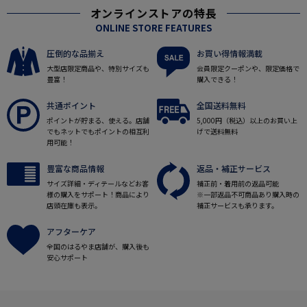
オンラインストアの特長
ONLINE STORE FEATURES
圧倒的な品揃え
お買い得情報満載
大型店限定商品や、特別サイズも
会員限定クーポンや、限定価格で
豊富！
購入できる！
共通ポイント
全国送料無料
ポイントが貯まる、使える。店舗
5,000円（税込）以上のお買い上
でもネットでもポイントの相互利
げで送料無料
用可能！
豊富な商品情報
返品・補正サービス
サイズ詳細・ディテールなどお客
補正前・着用前の返品可能
様の購入をサポート！商品により
※一部返品不可商品あり購入時の
店頭在庫も表示。
補正サービスも承ります。
アフターケア
全国のはるやま店舗が、購入後も
安心サポート