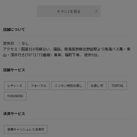
チラシ1を見る
店舗について
定休日 ：なし
アクセス：国道310号線沿い、福田。南海高野線北野田駅より南海バス鳳・東
山・深井行き(70?71?72番線）乗車、福町下車、 徒歩5分。
店舗サービス
レディース
フォーマル
ニッセン特別お直し
お直し可
TENTIAL
YOKUNERU
決済サービス
各種キャッシュレス決済可