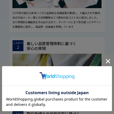
1974年の設立以来培ってきた圧倒的な流通経路を駆使し、大量仕入れや国内
外の生地メーカー様との共同開発などで素材の低コスト化に成功しました。
また実用的な機能性を生み出す仕立て、ディテールにまで気を配ったデザイン
を徹底的に追求し、高品質・低価格を実現しています
厳しい品質管理体制に基づく
こだわり
2
安心の実現
お客様に安心してお買い物していただくために、厳しい品質検査基準を設定し
ています。
取引先様との共栄共存に基づく
こだわり