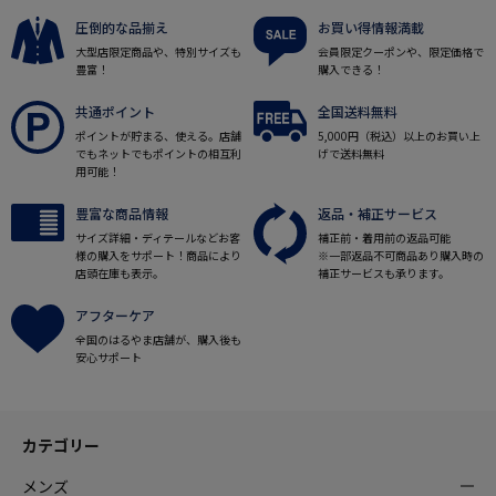
圧倒的な品揃え
お買い得情報満載
大型店限定商品や、特別サイズも
会員限定クーポンや、限定価格で
豊富！
購入できる！
共通ポイント
全国送料無料
ポイントが貯まる、使える。店舗
5,000円（税込）以上のお買い上
でもネットでもポイントの相互利
げで送料無料
用可能！
豊富な商品情報
返品・補正サービス
サイズ詳細・ディテールなどお客
補正前・着用前の返品可能
様の購入をサポート！商品により
※一部返品不可商品あり購入時の
店頭在庫も表示。
補正サービスも承ります。
アフターケア
全国のはるやま店舗が、購入後も
安心サポート
カテゴリー
メンズ