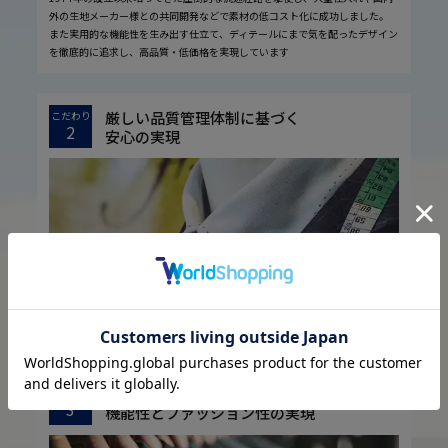
外の生地メーカー様との共同開発などで素材の低コスト化に成功しました。
また実用的な機能性を生み出す仕立て、ディテールにまで気を配ったデザイン
を徹底的に追求し、高品質・低価格を実現しています
厳しい品質管理体制に基づく
こだわり
2
安心の実現
お客様に安心してお買い物していただくために、厳しい品質検査基準を設定し
ています。
取引先様との共栄共存に基づく
こだわり
3
機能性とファッション性の実現