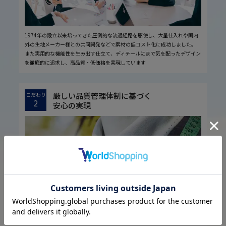
1974年の設立以来培ってきた圧倒的な流通経路を駆使し、大量仕入れや国内
外の生地メーカー様との共同開発などで素材の低コスト化に成功しました。
また実用的な機能性を生み出す仕立て、ディテールにまで気を配ったデザイン
を徹底的に追求し、高品質・低価格を実現しています
厳しい品質管理体制に基づく
こだわり
2
安心の実現
お客様に安心してお買い物していただくために、厳しい品質検査基準を設定し
ています。