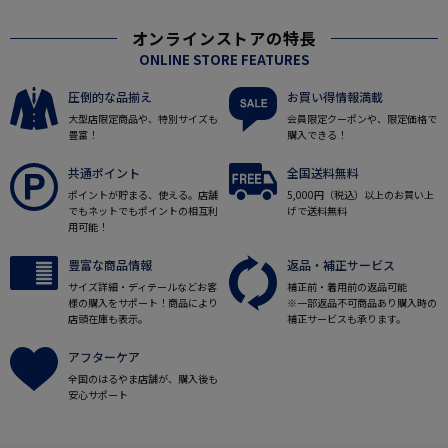
オンラインストアの特長
ONLINE STORE FEATURES
圧倒的な品揃え
お買い得情報満載
大型店限定商品や、特別サイズも
会員限定クーポンや、限定価格で
豊富！
購入できる！
共通ポイント
全国送料無料
ポイントが貯まる、使える。店舗
5,000円（税込）以上のお買い上
でもネットでもポイントの相互利
げで送料無料
用可能！
豊富な商品情報
返品・補正サービス
サイズ詳細・ディテールなどお客
補正前・着用前の返品可能
様の購入をサポート！商品により
※一部返品不可商品あり購入時の
店頭在庫も表示。
補正サービスも承ります。
アフターケア
全国のはるやま店舗が、購入後も
安心サポート