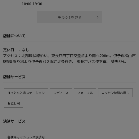
10:00-19:30
チラシ1を見る
店舗について
定休日 ：なし
アクセス：北部環状線沿い、東長戸四丁目交差点より南へ200m。伊予鉄松山市
駅5番乗り場より伊予鉄バス堀江北条行き、 東長戸バス停下車、 徒歩3分。
店舗サービス
ほっとひと息ステーション
レディース
フォーマル
ニッセン特別お直し
お直し可
決済サービス
各種キャッシュレス決済可