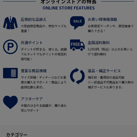
オンラインストアの特長
ONLINE STORE FEATURES
圧倒的な品揃え
お買い得情報満載
大型店限定商品や、特別サイズも
会員限定クーポンや、限定価格で
豊富！
購入できる！
共通ポイント
全国送料無料
ポイントが貯まる、使える。店舗
5,000円（税込）以上のお買い上
でもネットでもポイントの相互利
げで送料無料
用可能！
豊富な商品情報
返品・補正サービス
サイズ詳細・ディテールなどお客
補正前・着用前の返品可能
様の購入をサポート！商品により
※一部返品不可商品あり購入時の
店頭在庫も表示。
補正サービスも承ります。
アフターケア
全国のはるやま店舗が、購入後も
安心サポート
カテゴリー