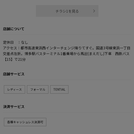
チラシ1を見る
店舗について
定休日 ：なし
アクセス：都市高速東浜西インターチェンジ降りてすぐ。国道3号線東浜一丁目
交差点左折。博多駅バスターミナル1番乗場から馬出(まえだし)下車 西鉄バス
【15】で21分
店舗サービス
レディース
フォーマル
TENTIAL
決済サービス
各種キャッシュレス決済可