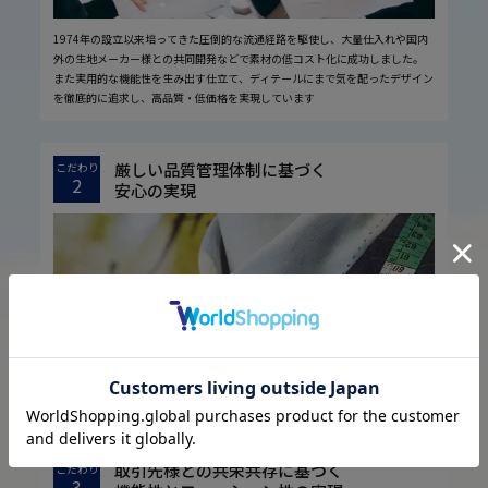
1974年の設立以来培ってきた圧倒的な流通経路を駆使し、大量仕入れや国内
外の生地メーカー様との共同開発などで素材の低コスト化に成功しました。
また実用的な機能性を生み出す仕立て、ディテールにまで気を配ったデザイン
を徹底的に追求し、高品質・低価格を実現しています
厳しい品質管理体制に基づく
こだわり
2
安心の実現
お客様に安心してお買い物していただくために、厳しい品質検査基準を設定し
ています。
取引先様との共栄共存に基づく
こだわり
3