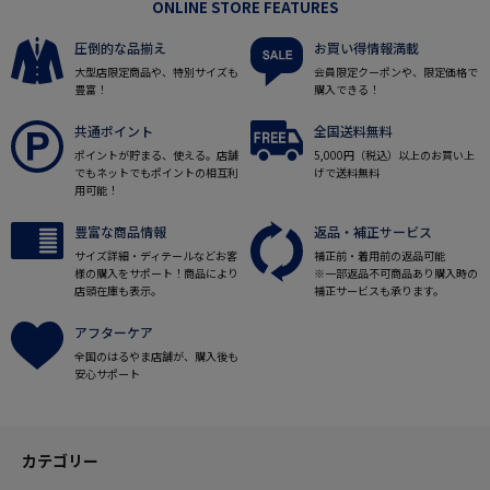
ONLINE STORE FEATURES
圧倒的な品揃え
お買い得情報満載
大型店限定商品や、特別サイズも
会員限定クーポンや、限定価格で
豊富！
購入できる！
共通ポイント
全国送料無料
ポイントが貯まる、使える。店舗
5,000円（税込）以上のお買い上
でもネットでもポイントの相互利
げで送料無料
用可能！
豊富な商品情報
返品・補正サービス
サイズ詳細・ディテールなどお客
補正前・着用前の返品可能
様の購入をサポート！商品により
※一部返品不可商品あり購入時の
店頭在庫も表示。
補正サービスも承ります。
アフターケア
全国のはるやま店舗が、購入後も
安心サポート
カテゴリー