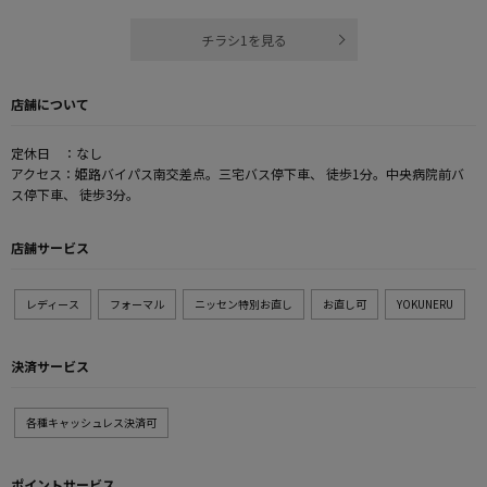
チラシ1を見る
店舗について
定休日 ：なし
アクセス：姫路バイパス南交差点。三宅バス停下車、 徒歩1分。中央病院前バ
ス停下車、 徒歩3分。
店舗サービス
レディース
フォーマル
ニッセン特別お直し
お直し可
YOKUNERU
決済サービス
各種キャッシュレス決済可
ポイントサービス