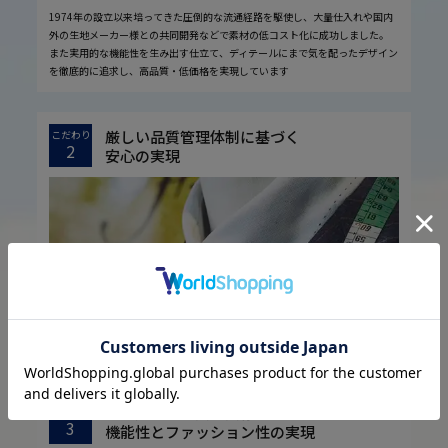
1974年の設立以来培ってきた圧倒的な流通経路を駆使し、大量仕入れや国内
外の生地メーカー様との共同開発などで素材の低コスト化に成功しました。
また実用的な機能性を生み出す仕立て、ディテールにまで気を配ったデザイン
を徹底的に追求し、高品質・低価格を実現しています
厳しい品質管理体制に基づく
こだわり
2
安心の実現
お客様に安心してお買い物していただくために、厳しい品質検査基準を設定し
ています。
取引先様との共栄共存に基づく
こだわり
3
機能性とファッション性の実現