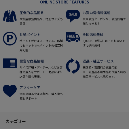
ONLINE STORE FEATURES
圧倒的な品揃え
お買い得情報満載
大型店限定商品や、特別サイズも
会員限定クーポンや、限定価格で
豊富！
購入できる！
共通ポイント
全国送料無料
ポイントが貯まる、使える。店舗
5,000円（税込）以上のお買い上
でもネットでもポイントの相互利
げで送料無料
用可能！
豊富な商品情報
返品・補正サービス
サイズ詳細・ディテールなどお客
補正前・着用前の返品可能
様の購入をサポート！商品により
※一部返品不可商品あり購入時の
店頭在庫も表示。
補正サービスも承ります。
アフターケア
全国のはるやま店舗が、購入後も
安心サポート
カテゴリー