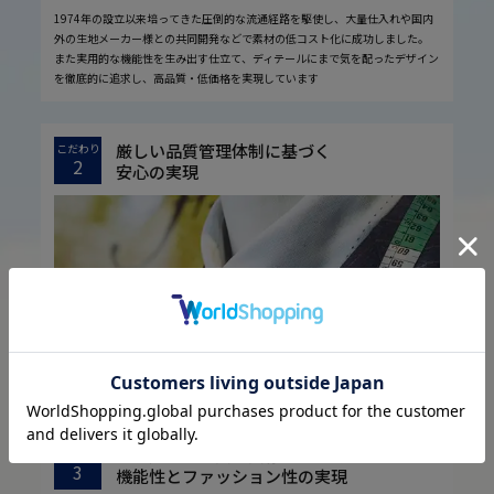
1974年の設立以来培ってきた圧倒的な流通経路を駆使し、大量仕入れや国内
外の生地メーカー様との共同開発などで素材の低コスト化に成功しました。
また実用的な機能性を生み出す仕立て、ディテールにまで気を配ったデザイン
を徹底的に追求し、高品質・低価格を実現しています
厳しい品質管理体制に基づく
こだわり
2
安心の実現
お客様に安心してお買い物していただくために、厳しい品質検査基準を設定し
ています。
取引先様との共栄共存に基づく
こだわり
3
機能性とファッション性の実現