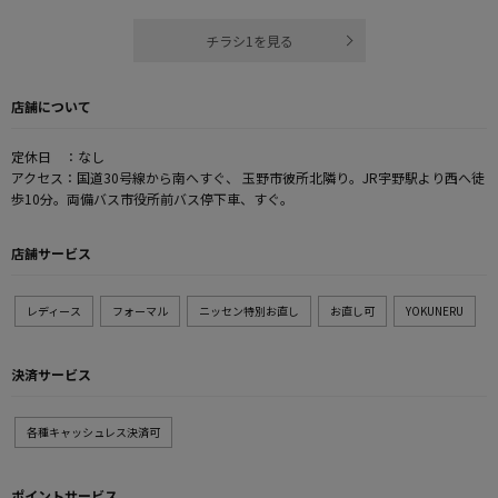
チラシ1を見る
店舗について
定休日 ：なし
アクセス：国道30号線から南へすぐ、 玉野市彼所北隣り。JR宇野駅より西へ徒
歩10分。両備バス市役所前バス停下車、すぐ。
店舗サービス
レディース
フォーマル
ニッセン特別お直し
お直し可
YOKUNERU
決済サービス
各種キャッシュレス決済可
ポイントサービス