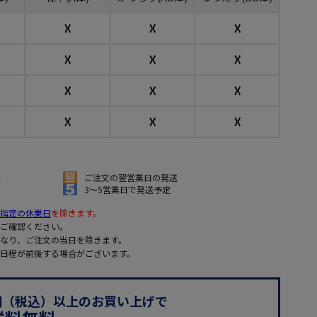
☓
☓
☓
☓
☓
☓
☓
☓
☓
☓
☓
☓
送
ご注文の翌営業日の発送
3～5営業日で発送予定
指定の休業日
を除きます。
ご確認ください。
なり、ご注文の当日を除きます。
日程が前後する場合がございます。
0円（税込）以上のお買い上げで