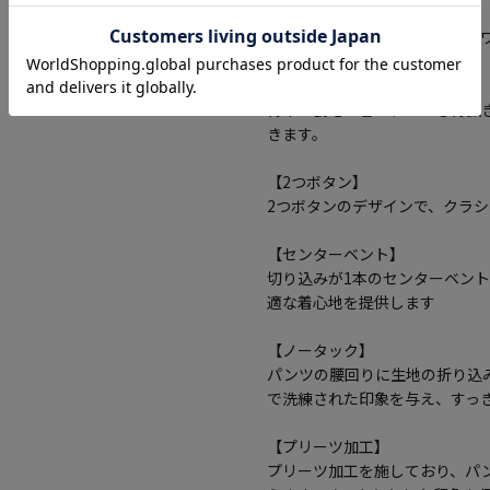
【防シワ】
防シワ機能があり、洗濯後もシ
【背抜き】
背中の裏地が省かれている背抜
きます。
【2つボタン】
2つボタンのデザインで、クラ
【センターベント】
切り込みが1本のセンターベン
適な着心地を提供します
【ノータック】
パンツの腰回りに生地の折り込
で洗練された印象を与え、すっ
【プリーツ加工】
プリーツ加工を施しており、パ