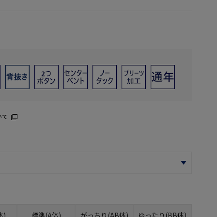
いて
体)
標準(A体)
がっちり(AB体)
ゆったり(BB体)