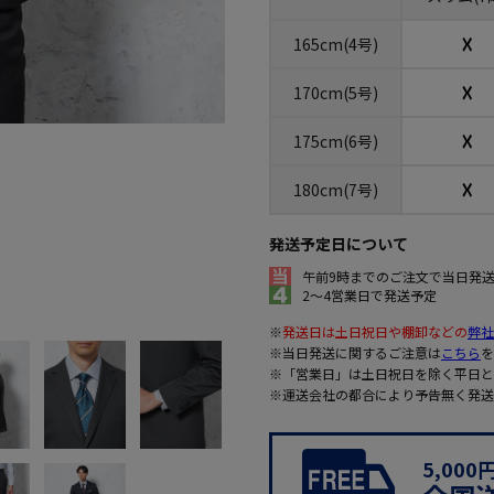
☓
165cm(4号)
☓
170cm(5号)
☓
175cm(6号)
☓
180cm(7号)
発送予定日について
午前9時までのご注文で当日発
2～4営業日で発送予定
※
発送日は土日祝日や棚卸などの
弊社
※当日発送に関するご注意は
こちら
を
※「営業日」は土日祝日を除く平日と
※運送会社の都合により予告無く発送
5,00