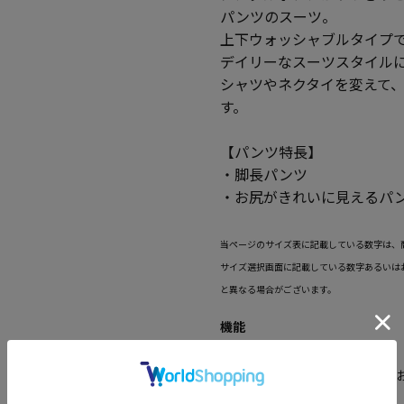
パンツのスーツ。
上下ウォッシャブルタイプ
デイリーなスーツスタイルに
シャツやネクタイを変えて
す。
【パンツ特長】
・脚長パンツ
・お尻がきれいに見えるパ
当ページのサイズ表に記載している数字は、
サイズ選択画面に記載している数字あるいは
と異なる場合がございます。
機能
【上下洗濯可】
上下ともに洗濯可能で、手軽に