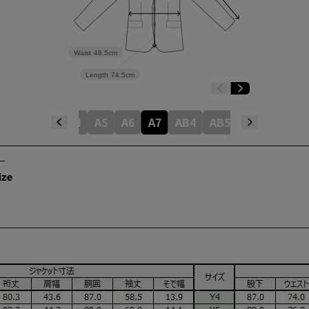
Waist
48.5cm
Length
74.5cm
5
Y6
Y7
A4
A5
A6
A7
AB4
AB5
AB6
AB7
ize