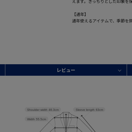
えます。きっちりとした印象を
【通年】
通年使えるアイテムで、季節を
レビュー
Shoulder width
46.3cm
Sleeve length
63cm
Width
55.5cm