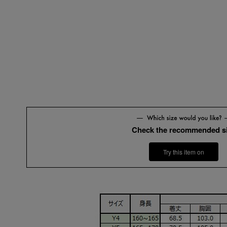
Y4
Y
Check the recommended s
Try this item on