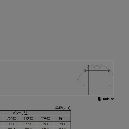
BB4
BB5
BB6
BB7