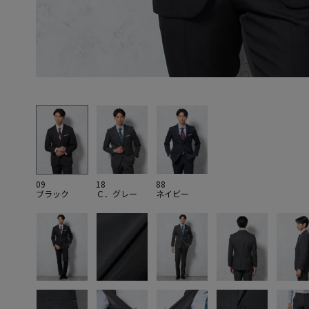
09
18
88
ブラック
Ｃ．グレー
ネイビー