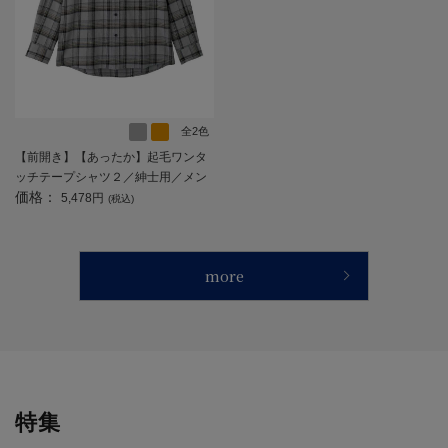
全2色
【前開き】【あったか】起毛ワンタ
ッチテープシャツ２／紳士用／メン
価格：
ズ／高齢者／シニア／秋冬／名前記
5,478円
(税込)
入欄付／施設／入居／後ろ長め／ギ
フト／プレゼント 【CF】
more
特集