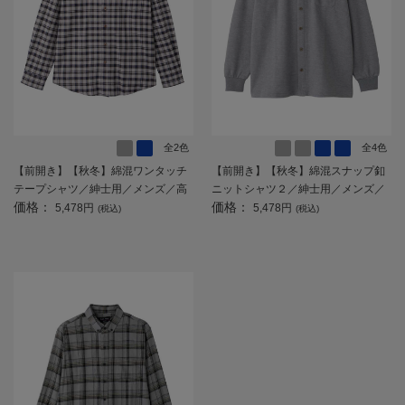
全2色
全4色
【前開き】【秋冬】綿混ワンタッチ
【前開き】【秋冬】綿混スナップ釦
テープシャツ／紳士用／メンズ／高
ニットシャツ２／紳士用／メンズ／
価格：
価格：
齢者／シニア／名前記入欄付／介護
シニア／高齢者／スナップボタン／
5,478円
5,478円
(税込)
(税込)
／入居／ギフト／プレゼント 【C
着脱簡単／名前記入欄付／胸ポケッ
F】
ト／秋冬／プレゼント／ギフト
【CF】