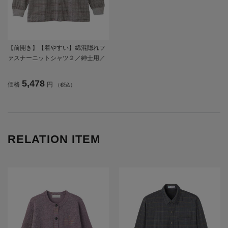
【前開き】【着やすい】綿混隠れフ
ァスナーニットシャツ２／紳士用／
メンズ／高齢者／シニア／洗濯機OK
／名前記入欄付／胸ポケット付／ギ
5,478
価格
円
（税込）
フト／プレセント／ギフト 【CF】
RELATION ITEM