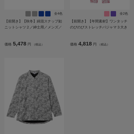
全4色
全2色
【前開き】【秋冬】綿混スナップ釦
【前開き】【年間素材】ワンタッチ
ニットシャツ２／紳士用／メンズ／
のびのびストレッチパジャマ３大き
シニア／高齢者／スナップボタン／
めサイズ／婦人用／レディース／高
着脱簡単／名前記入欄付／胸ポケッ
齢者／シニア／通年／オールシーズ
5,478
4,818
価格
円
価格
円
（税込）
（税込）
ト／秋冬／プレゼント／ギフト【C
ン／寝巻／着脱しやすい／名前記入
F】
欄付／プレゼント／ギフト【CF】