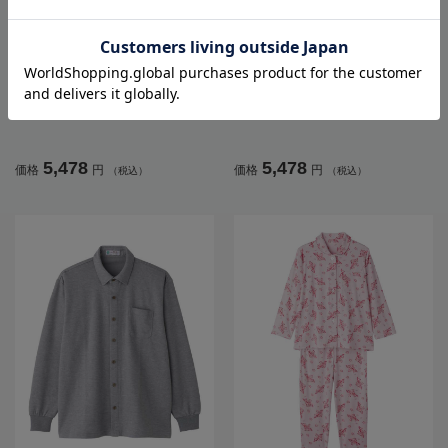
全4色
全3色
【前開き】【秋冬】裏起毛ワンタッ
【前開き】【あったか】起毛斜め釦
チテープニットシャツ／紳士用／メ
ホールニットシャツ／紳士用／メン
ンズ／高齢者／シニア／名前記入欄
ズ／高齢者／シニア／秋冬／名前記
付／胸ポケット付／洗濯機OK／自宅
入欄付／胸ポケット／洗濯機OK／お
5,478
5,478
価格
円
価格
円
（税込）
（税込）
で洗える／ギフト／プレゼント【C
しゃれ／お出かけ／ギフト／プレゼ
F】
ント【CF】