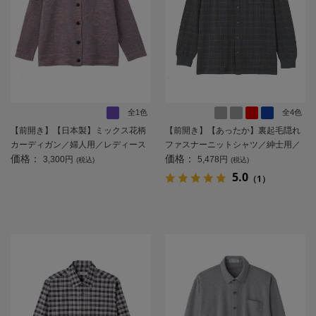
全1色
全4色
【前開き】【日本製】ミックス花柄
【前開き】【あったか】裏起毛隠れ
カーディガン／婦人用／レディース
ファスナーニットシャツ／紳士用／
価格：
価格：
／高齢者／シニア／名前記入欄付／
メンズ／高齢者／シニア／秋冬／洗
3,300円
5,478円
(税込)
(税込)
大きめボタン／身幅ゆったり／ギフ
濯機OK／お出かけ／おしゃれ／名前
5.0
（1）
ト／プレゼント 【CF】
記入欄付き／ギフト／プレゼント
【CF】