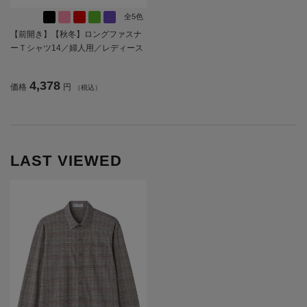
全5色
【前開き】【秋冬】ロングファスナ
ーＴシャツ14／婦人用／レディース
／高齢者／シニア／後ろ長め／ゆっ
たり／洗濯機OK／名前記入欄付／前
4,378
価格
円
（税込）
ポケット／ギフト／プレゼント【C
F】
LAST VIEWED