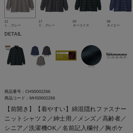
12
17
83
89
Ｌ．グレー
Ｃ．グレー
ターコイズ
ネイビー
DETAIL
商品番号：
CHS0002266
商品コード：
MHS0002266
【前開き】【着やすい】綿混隠れファスナー
ニットシャツ２／紳士用／メンズ／高齢者／
シニア／洗濯機OK／名前記入欄付／胸ポケ