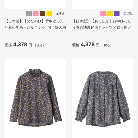
全4色
全3色
【日本製】【のびのび】背中ゆった
【日本製】【あったか】背中ゆった
り着心地あったかＴシャツ4／婦人用
り着心地裏起毛Ｔシャツ／婦人用／
／レディース／高齢者／シニア／あ
レディース／シニア／高齢者／洗濯
ったか／秋冬／後ろ長め／名前記入
機OK／保温性／吸湿速乾機能／腰が
4,378
4,378
価格
円
価格
円
（税込）
（税込）
欄付／ギフト／プレゼント【CF】
でにくい／後ろ長め／名前記入欄付
／名前が書ける／ギフト／プレゼン
ト【CF】