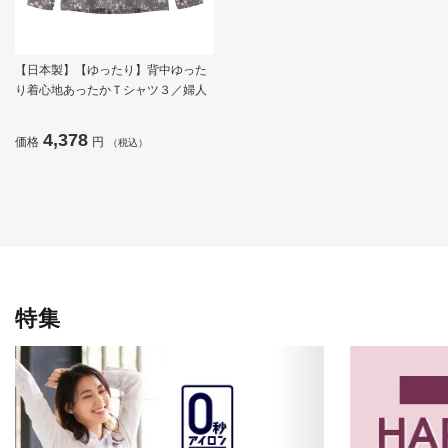
【日本製】【ゆったり】背中ゆった
り着心地あったかＴシャツ３／婦人
用／レディース／高齢者／シニア／
秋冬／後ろ長め／名前記入欄付／お
4,378
価格
円
（税込）
出かけ／ギフト／プレゼント 【C
F】
特集