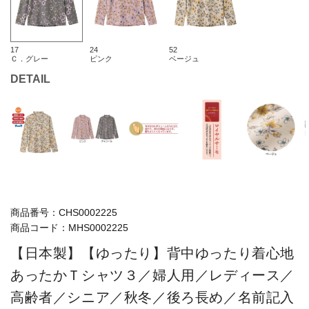
17
24
52
Ｃ．グレー
ピンク
ベージュ
DETAIL
商品番号：
CHS0002225
商品コード：
MHS0002225
【日本製】【ゆったり】背中ゆったり着心地
あったかＴシャツ３／婦人用／レディース／
高齢者／シニア／秋冬／後ろ長め／名前記入