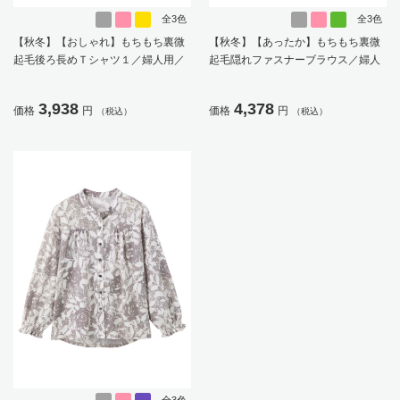
全3色
全3色
【秋冬】【おしゃれ】もちもち裏微
【秋冬】【あったか】もちもち裏微
起毛後ろ長めＴシャツ１／婦人用／
起毛隠れファスナーブラウス／婦人
レディース／高齢者／シニア／乾燥
用／レディース／高齢者／シニア／
機OK（低温）／名前記入欄付／名前
後ろ長め／名前記入欄付／のびのび
3,938
4,378
価格
円
価格
円
（税込）
（税込）
が書ける／身幅ゆったり／ギフト／
／ゆったり／おしゃれ／ギフト／プ
プレゼント【CF】
レゼント【CF】
全3色