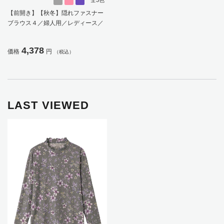
【前開き】【秋冬】隠れファスナー
ブラウス４／婦人用／レディース／
高齢者／シニア／後ろ長め／名前記
入欄付／お出かけ／プレゼント／ギ
4,378
価格
円
（税込）
フト【CF】
LAST VIEWED