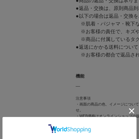
●商品の返品・交換は承り
●返品・交換は、原則商品到
●以下の場合は返品・交換
※肌着・パジャマ・靴下な
※お客様の責任で、キズや
※商品に付属しているタグ
●返送にかかる送料について
※お客様の都合で返品され
機能
―
注意事項
・画面の商品の色、イメージについて
せ。
・WEB価格はオンラインショップの
場合がございます。
関連タグ