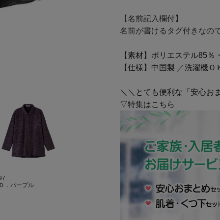
【名前記入欄付】
名前が書けるタグ付きなの
【素材】ポリエステル85％
【仕様】中国製 ／洗濯機Ｏ
＼＼とても便利な「安心お
▽特集はこちら
97
Ｄ．パープル