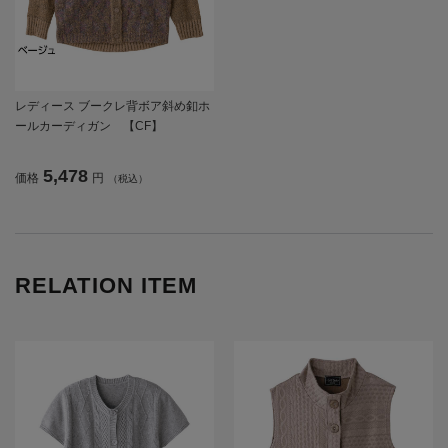
レディース ブークレ背ボア斜め釦ホ
ールカーディガン 【CF】
5,478
価格
円
（税込）
RELATION ITEM