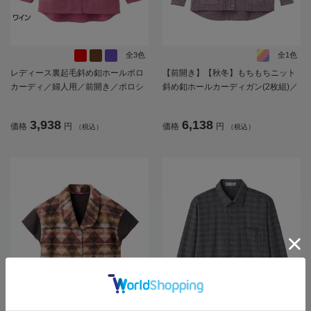
全3色
全1色
レディース裏起毛斜め釦ホールポロ
【前開き】【秋冬】もちもちニット
カーディ／婦人用／前開き／ポロシ
斜め釦ホールカーディガン(2枚組)／
ャツ／カーディガン【CF】
婦人用／レディース／シニア／高齢
者／おしゃれ／あったか／ギフト／
3,938
6,138
価格
円
価格
円
（税込）
（税込）
プレゼント／名前記入欄付／ゆった
り【CF】