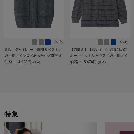
全3色
全3色
裏起毛斜め釦ホール前開きベスト／
【前開き】【着やすい】綿混斜め釦
紳士用／メンズ／あったか／前開き
ホールニットシャツ２／紳士用／メ
価格：
価格：
／ベスト／シニア／高齢者 【CF】
ンズ／シニア／高齢者／名前記入欄
4,928円
5,478円
(税込)
(税込)
付／胸ポケット／お出かけ／介護／
ギフト／プレゼント 【CF】
特集