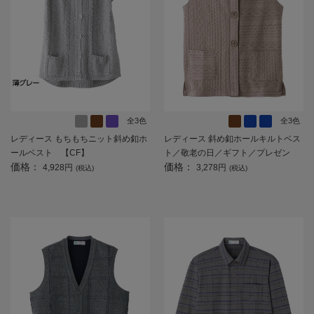
全3色
全3色
レディース もちもちニット斜め釦ホ
レディース 斜め釦ホールキルトベス
ールベスト 【CF】
ト／敬老の日／ギフト／プレゼン
価格：
価格：
ト 【CF】
4,928円
3,278円
(税込)
(税込)