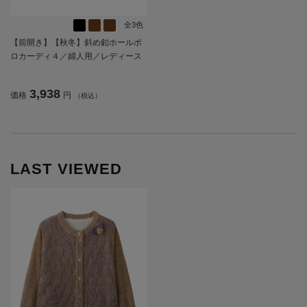
全3色
【前開き】【秋冬】斜め釦ホールポ
ロカーディ４／婦人用／レディース
／高齢者／シニア／介護／お出かけ
／ギフト／プレゼント【CF】
3,938
価格
円
（税込）
LAST VIEWED