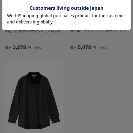
全3色
全3色
【前開き】【ゆったり】斜め釦ホー
【前開き】【あったか】起毛斜め釦
ルあったか切替衿付ベスト／婦人用
ホールニットシャツ／紳士用／メン
／レディース／高齢者／シニア／後
ズ／高齢者／シニア／秋冬／名前記
ろ長め／名前記入欄付【CF】
入欄付／胸ポケット／洗濯機OK／お
3,278
5,478
価格
円
価格
円
（税込）
（税込）
しゃれ／お出かけ／ギフト／プレゼ
ント【CF】