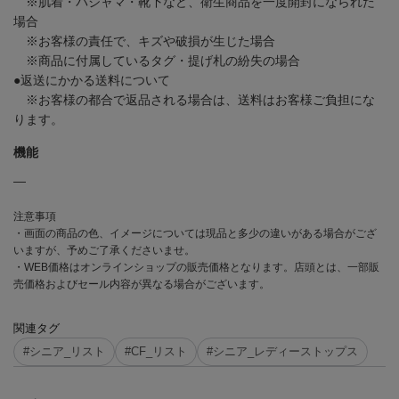
※肌着・パジャマ・靴下など、衛生商品を一度開封になられた
場合
※お客様の責任で、キズや破損が生じた場合
※商品に付属しているタグ・提げ札の紛失の場合
●返送にかかる送料について
※お客様の都合で返品される場合は、送料はお客様ご負担にな
ります。
機能
―
注意事項
・画面の商品の色、イメージについては現品と多少の違いがある場合がござ
いますが、予めご了承くださいませ。
・WEB価格はオンラインショップの販売価格となります。店頭とは、一部販
売価格およびセール内容が異なる場合がございます。
関連タグ
#シニア_リスト
#CF_リスト
#シニア_レディーストップス