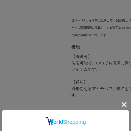
当ページのサイズ表に記載している数字は、
サイズ選択画面に記載している数字あるいは
と異なる場合がございます。
機能
【洗濯可】
洗濯可能で、いつでも清潔に保
アイテムです。
【通年】
通年使えるアイテムで、季節を
す。
仕様
素材：
ポリエステル100%
着用シーズン：
通年