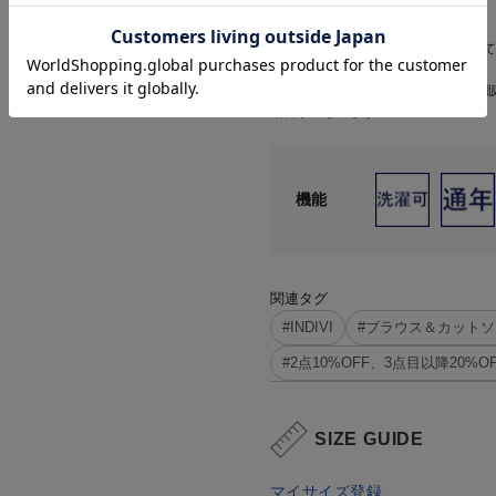
注意事項
・画面の商品の色、イメージについて
せ。
・WEB価格はオンラインショップの
場合がございます。
機能
関連タグ
#INDIVI
#ブラウス＆カットソ
#2点10%OFF、3点目以降20
SIZE GUIDE
マイサイズ登録