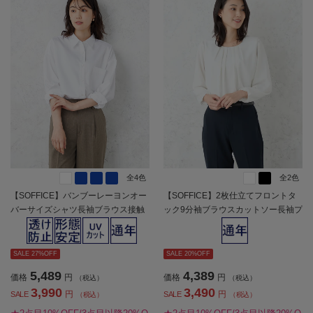
全4色
全2色
【SOFFICE】バンブーレーヨンオー
【SOFFICE】2枚仕立てフロントタ
バーサイズシャツ長袖ブラウス接触
ック9分袖ブラウスカットソー長袖プ
冷感通年【レディース】
ルオーバーソフィーチェ消臭加工ウ
ォッシャブル通年【レディース】
SALE 27%OFF
SALE 20%OFF
5,489
4,389
価格
円
価格
円
（税込）
（税込）
3,990
3,490
円
円
SALE
SALE
（税込）
（税込）