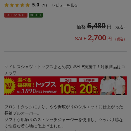
5.0
（1）
レビューを見る
SALE 51%OFF
OUTLET
5,489
価格
円
（税込）
2,700
SALE
円
（税込）
▽ドレスシャツ・トップスまとめ買いSALE実施中！対象商品はコ
チラ▽
フロントタックにより、やや裾広がりのシルエットに仕上がった
長袖プルオーバー。
ソフトな肌触りのストレッチジャージーを使用し、ツッパリ感な
く快適な着心地に仕上げました。