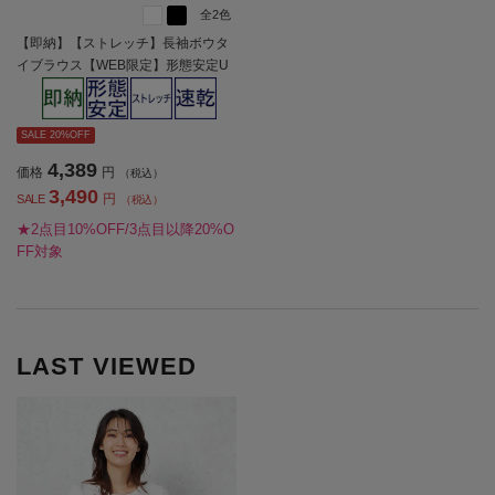
全2色
【即納】【ストレッチ】長袖ボウタ
イブラウス【WEB限定】形態安定U
Vカット通年【レディース】
SALE 20%OFF
4,389
価格
円
（税込）
3,490
円
SALE
（税込）
★2点目10%OFF/3点目以降20%O
FF対象
LAST VIEWED