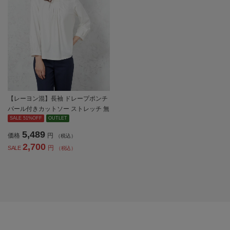
【レーヨン混】長袖 ドレープポンチ
パール付きカットソー ストレッチ 無
地 SOFFICE 通年【レディース】
SALE 51%OFF
OUTLET
5,489
価格
円
（税込）
2,700
円
SALE
（税込）