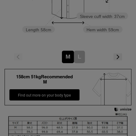
Sleeve cuff width
37cm
Length
58cm
Hem width
59cm
M
L
158cm 51kgRecommended
M
Find out more on your body type