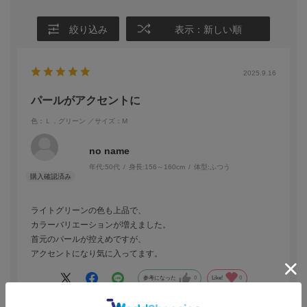
絞り込み
表示：新しい順
2025.9.16
パールがアクセントに
色：Ｌ．グリーン
／サイズ：M
no name
年代:
50代
身長:
156～160cm
体型:
ふつう
ライトグリーンの色も上品で、
カラーバリエーションが増えました。
首元のパールが控えめですが、
アクセントになり気に入ってます。
参考になった
0
Like!
0