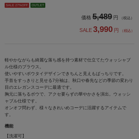
SALE 27%OFF
OUTLET
5,489
価格
円
（税込）
3,990
SALE
円
（税込）
軽やかながらも綺麗な落ち感を持つ素材で仕立てたウォッシャブ
ル仕様のブラウス。
使いやすいボウタイデザインできちんと見えもばっちりです。
手首をすっきりと見せる7分袖は、秋口や春先などの季節の変わり
目のエレガンスコーデに最適です。
胸元に落ちるボウで、アクセ要らずの華やかさを演出。ウォッシ
ャブル仕様です。
オンオフ問わず、様々なきれいめコーデに活躍するアイテムで
す。
機能
【洗濯可】