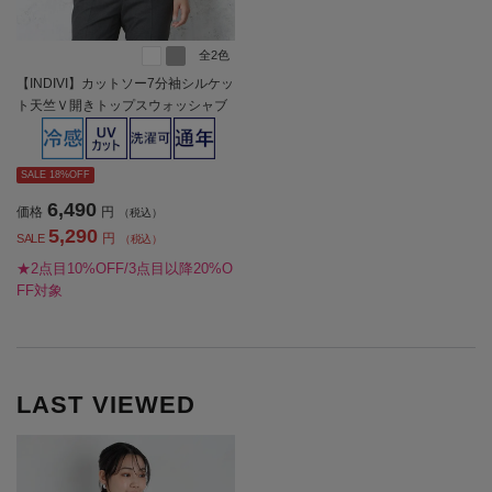
全2色
【INDIVI】カットソー7分袖シルケッ
ト天竺Ｖ開きトップスウォッシャブ
ル無地通年【レディース】
SALE 18%OFF
6,490
価格
円
（税込）
5,290
円
SALE
（税込）
★2点目10%OFF/3点目以降20%O
FF対象
LAST VIEWED