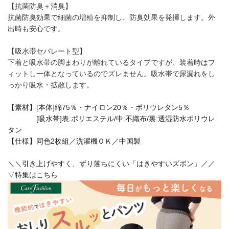
【抗菌防臭＋消臭】
抗菌防臭効果で細菌の増殖を抑制し、防臭効果を発揮します。外
出時も安心です。
【吸水帯セパレート型】
下着と吸水帯の脚まわりが離れているタイプですが、装着時はフ
ィットし一体となっているのでズレません。吸水帯で尿漏れをし
っかり吸水・拡散します。
【素材】[本体]綿75％・ナイロン20％・ポリウレタン5％
[吸水帯]表:ポリエステル/中:不織布/裏:透湿防水ポリウレ
タン
【仕様】同色2枚組／洗濯機ＯＫ／中国製
＼＼引き上げやすく、ずり落ちにくい「はきやすいズボン」／／
▽特集はこちら