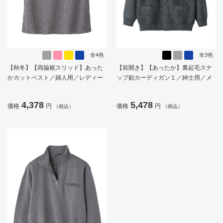
全4色
全3色
【秋冬】【両脇裾スリッド】あった
【前開き】【あったか】裏起毛スナ
かカットベスト／婦人用／レディー
ップ釦カーディガン１／紳士用／メ
ス／シニア／高齢者／おしゃれ／ギ
ンズ／高齢者／シニア／秋冬／着脱
フト／プレゼント【CF】
しやすいギフト／ギフト／プレゼン
4,378
5,478
価格
円
価格
円
（税込）
（税込）
ト【CF】