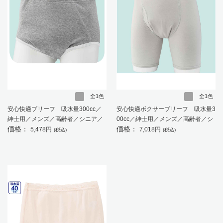
全1色
全1色
安心快適ブリーフ 吸水量300cc／
安心快適ボクサーブリーフ 吸水量3
紳士用／メンズ／高齢者／シニア／
00cc／紳士用／メンズ／高齢者／シ
価格：
価格：
尿漏れ／失禁 【CF】
ニア／尿漏れ／失禁／吸水パンツ
5,478円
7,018円
(税込)
(税込)
【CF】