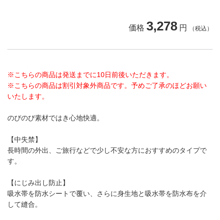
3,278
価格
円
（税込）
※こちらの商品は発送までに10日前後いただきます。
※こちらの商品は割引対象外商品です。予めご了承のほどお願い
いたします。
のびのび素材ではき心地快適。
【中失禁】
長時間の外出、ご旅行などで少し不安な方におすすめのタイプで
す。
【にじみ出し防止】
吸水帯を防水シートで覆い、さらに身生地と吸水帯を防水布を介
して縫合。