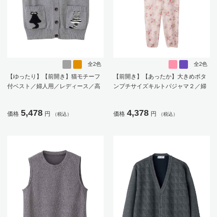
全2色
全2色
【ゆったり】【前開き】猫モチーフ
【前開き】【あったか】大きめボタ
付ベスト／婦人用／レディース／高
ンプチサイズキルトパジャマ２／婦
齢者／シニア／猫柄／カジュアル／
人用／レディース／シニア／高齢者
プレゼント／ギフト【CF】
／名前記入欄付／留めやすい／秋冬
5,478
4,378
価格
円
価格
円
（税込）
（税込）
／ギフト／プレゼント【CF】