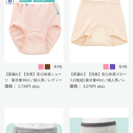
全2色
全2色
【尿漏れ】【失禁】安心快適ショー
【尿漏れ】【消臭】安心快適ズロー
ツ 吸水量30cc／婦人用／レディー
ス(2枚組) 吸水量40cc／婦人用／レ
価格：
価格：
ス／高齢者／シニア 【CF】
ディース／高齢者／シニア／中失禁
1,738円
3,278円
(税込)
(税込)
／にじみ防止 【CF】