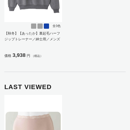
全3色
【秋冬】【あったか】裏起毛ハーフ
ジップトレーナー／紳士用／メンズ
／シニア／高齢者／胸ポケット／お
でかけ／ギフト／プレゼント【CF】
3,938
価格
円
（税込）
LAST VIEWED