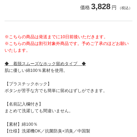
3,828
価格
円
（税込）
※こちらの商品は発送までに10日前後いただきます。
※こちらの商品は割引対象外商品です。予めご了承のほどお願い
いたします。
◆ 着脱スムーズなホック留めタイプ ◆
肌に優しい綿100％素材を使用。
【プラスチックホック】
ボタンが苦手な方でも簡単に留めはずしができます。
【名前記入欄付き】
まとめて洗濯しても間違いません。
【素材】綿100％
【仕様】洗濯機OK／抗菌防臭+消臭／中国製