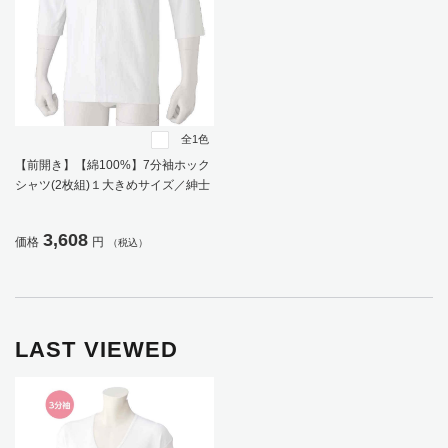
全1色
【前開き】【綿100%】7分袖ホック
シャツ(2枚組)１大きめサイズ／紳士
用／メンズ／高齢者／シニア／抗菌
防臭／腰曲がり／後ろ長め／ラグラ
3,608
価格
円
（税込）
ン袖／脱ぎやすい／着やすい／肌着
／インナー／ギフト／プレゼント
【CF】
LAST VIEWED