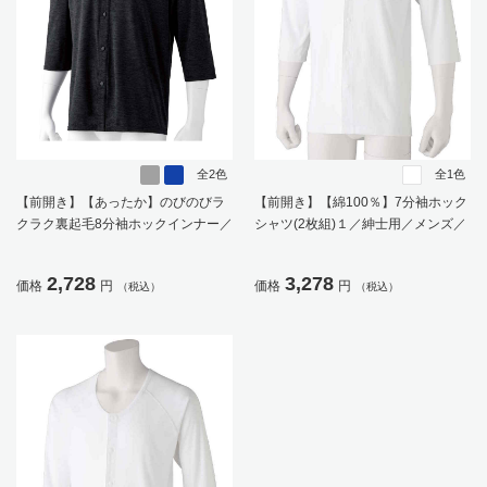
全2色
全1色
【前開き】【あったか】のびのびラ
【前開き】【綿100％】7分袖ホック
クラク裏起毛8分袖ホックインナー／
シャツ(2枚組)１／紳士用／メンズ／
紳士用／メンズ／シニア／高齢者／
高齢者／シニア／肌着／インナー／
着脱しやすい／秋冬／肌着【CF】
抗菌防臭／後ろ長め／ラグラン袖／
2,728
3,278
価格
円
価格
円
（税込）
（税込）
脱ぎやすい／着やすい／腰曲がり／
ギフト／プレゼント【CF】