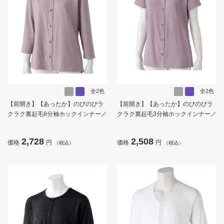
全2色
全2色
【前開き】【あったか】のびのびラ
【前開き】【あったか】のびのびラ
クラク裏起毛8分袖ホックインナー／
クラク裏起毛3分袖ホックインナー／
婦人用／レディース／高齢者／シニ
婦人用／レディース／高齢者／シニ
ア／秋冬／裏起毛／名前記入欄付／
ア／秋冬／裏起毛／後ろ長め／名前
2,728
2,508
価格
円
価格
円
（税込）
（税込）
後ろ長め【CF】
記入欄付【CF】