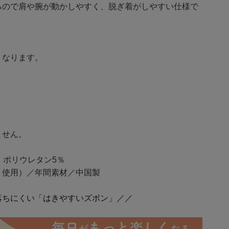
るので肩や腕が動かしやすく、脱ぎ着がしやすい仕様で
くなります。
。
ません。
・ポリウレタン5％
ト使用）／年間素材／中国製
落ちにくい「はきやすいズボン」／／