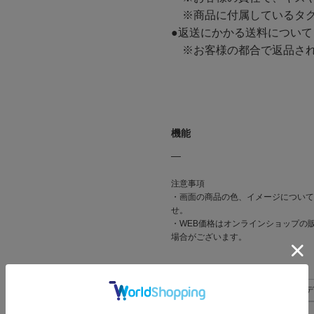
※商品に付属しているタグ
●返送にかかる送料について
※お客様の都合で返品され
機能
―
注意事項
・画面の商品の色、イメージについて
せ。
・WEB価格はオンラインショップの
場合がございます。
関連タグ
#シニア_リスト
#シニア_レ