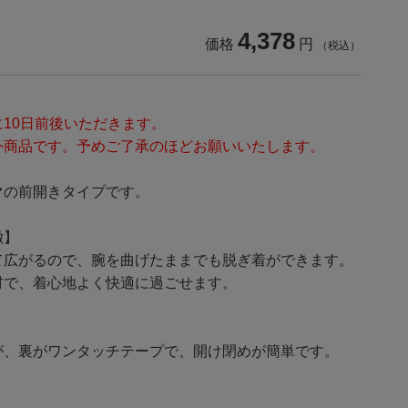
4,378
価格
円
（税込）
10日前後いただきます。
外商品です。予めご了承のほどお願いいたします。
マの前開きタイプです。
徴】
て広がるので、腕を曲げたままでも脱ぎ着ができます。
材で、着心地よく快適に過ごせます。
が、裏がワンタッチテープで、開け閉めが簡単です。