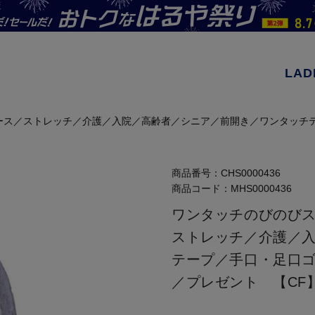
LAD
ース／ストレッチ／介護／入院／高齢者／シニア／前開き／ワンタッチ
商品番号：
CHS0000436
商品コード：
MHS0000436
ワンタッチのびのび
ストレッチ／介護／
テープ／手口・足口
／プレゼント 【CF