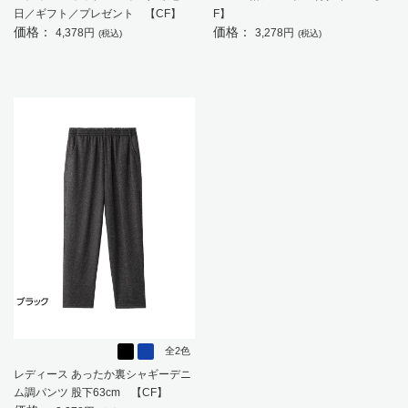
日／ギフト／プレゼント 【CF】
F】
価格：
価格：
4,378円
3,278円
(税込)
(税込)
全2色
レディース あったか裏シャギーデニ
ム調パンツ 股下63cm 【CF】