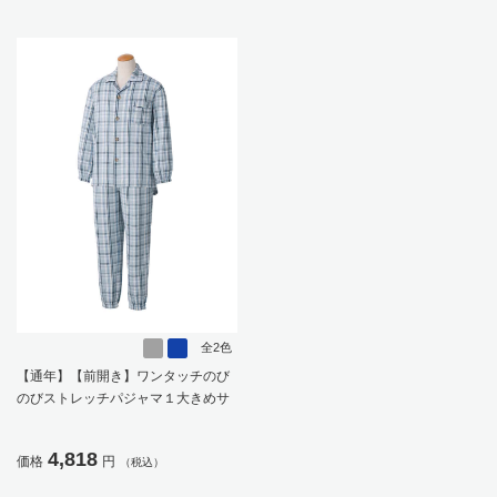
【CF】
全2色
【通年】【前開き】ワンタッチのび
のびストレッチパジャマ１大きめサ
イズ／紳士用／メンズ／高齢者／シ
ニア／脱ぎ着しやすい／名前記入欄
4,818
価格
円
（税込）
付／後ろ長め【CF】