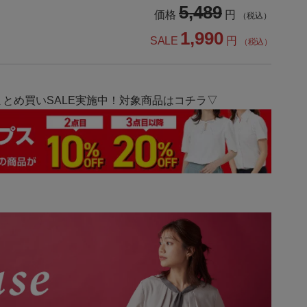
5,489
価格
円
（税込）
1,990
SALE
円
（税込）
とめ買いSALE実施中！対象商品はコチラ▽