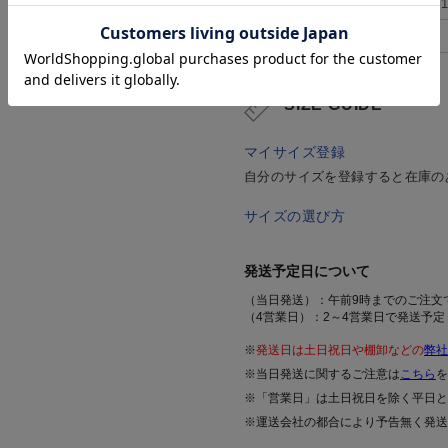
#ブラウス＆カットソー
#2点
#L_オフィスカジュアル
SIZE GUIDE
マイサイズ登録
自分のサイズを登録すると在庫の
サイズの選び方
発送予定日について
（当日発送）：午前9時までのご注文
（4営業日）：2～4営業日で発送予定
※
発送日は土日祝日や棚卸などの
弊社
※当日発送に関するご注意は
こちら
を
※「営業日」は土日祝日を除く平日と
※運送会社の都合により予告無く発送