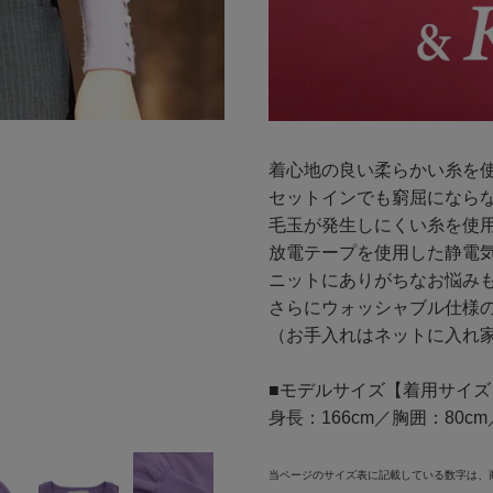
着心地の良い柔らかい糸を
セットインでも窮屈になら
毛玉が発生しにくい糸を使
放電テープを使用した静電
ニットにありがちなお悩み
さらにウォッシャブル仕様
（お手入れはネットに入れ
■モデルサイズ【着用サイズ
身長：166cm／胸囲：80c
当ページのサイズ表に記載している数字は、