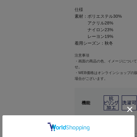
仕様
素材：
ポリエステル30%
アクリル28%
ナイロン23%
レーヨン19%
着用シーズン：
秋冬
注意事項
・画面の商品の色、イメージについて
せ。
・WEB価格はオンラインショップの
場合がございます。
機能
関連タグ