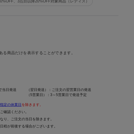
10%OFF、3点目以降20%OFF対象商品（レディス）
ある商品だけを表示することができます。
で当日発送
（翌日発送）：ご注文の翌営業日の発送
（5営業日）：3～5営業日で発送予定
指定の休業日
を除きます。
ご確認ください。
なり、ご注文の当日を除きます。
日程が前後する場合がございます。