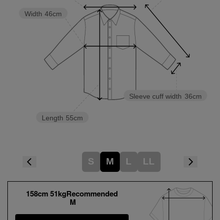
Width
46cm
Sleeve cuff width
36cm
Length
55cm
S
M
L
LL
158cm 51kgRecommended
M