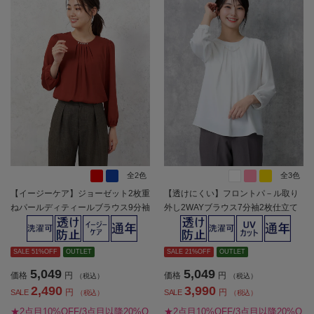
全2色
全3色
【イージーケア】ジョーゼット2枚重
【透けにくい】フロントパ－ル取り
ねパールディティールブラウス9分袖
外し2WAYブラウス7分袖2枚仕立て
透け軽減ウォッシャブルSOFFICE通
UVカットSOFFICE通年【レディー
年【レディース】
ス】
SALE 51%OFF
OUTLET
SALE 21%OFF
OUTLET
5,049
5,049
価格
円
価格
円
（税込）
（税込）
2,490
3,990
円
円
SALE
SALE
（税込）
（税込）
★2点目10%OFF/3点目以降20%O
★2点目10%OFF/3点目以降20%O