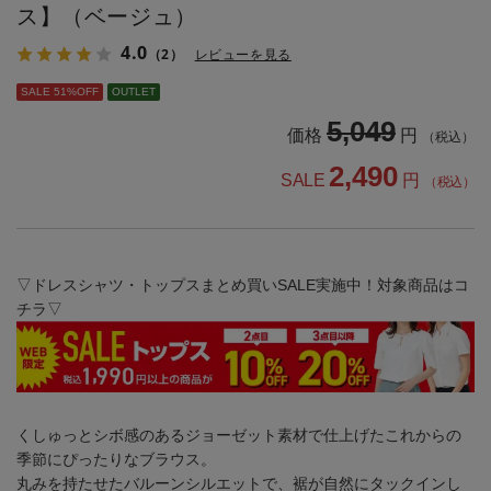
ス】（ベージュ）
4.0
（2）
レビューを見る
SALE 51%OFF
OUTLET
5,049
価格
円
（税込）
2,490
SALE
円
（税込）
▽ドレスシャツ・トップスまとめ買いSALE実施中！対象商品はコ
チラ▽
くしゅっとシボ感のあるジョーゼット素材で仕上げたこれからの
季節にぴったりなブラウス。
丸みを持たせたバルーンシルエットで、裾が自然にタックインし