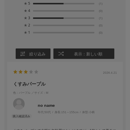
★
5
(1)
★
4
(0)
★
3
(1)
★
2
(0)
★
1
(0)
絞り込み
表示：新しい順
2026.4.21
くすみパープル
色：パープル
／サイズ：M
no name
年代:
50代
身長:
151～155cm
体型:
小柄