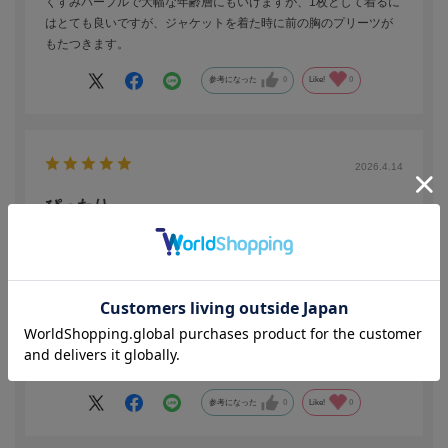
くすみパープルで大幅な年齢層にもいけますが、1枚として着るに
はとても良いですが、ジャケットを着た時に前の胸のプリーツが
もたつきます。
参考になった
0
Like!
0
2026.4.14
ぴったり
色：ベージュ
／サイズ：M
グリーン
年代:
60代
身長:
161～165cm
体型:
ふつう
肌寒い春先の服を探していました。まさにぴったりでした。
参考になった
0
Like!
0