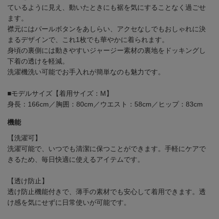
ているように見え、動いたときにも裾を気にすることなく過ごせ
ます。
襟元にはパールボタンをあしらい、アクセなしでもおしゃれに決
まるデザインで、これ1枚でも華やかに着られます。
身頃の裏側には動きやすいジャージー素材の裏地をドッキングし
下着の透けを軽減。
洗濯機洗い可能でお手入れが簡単なのも魅力です。
■モデルサイズ【着用サイズ：M】
身長：166cm／胸囲：80cm／ウエスト：58cm／ヒップ：83cm
機能
【洗濯可】
洗濯可能で、いつでも清潔に保つことができます。手軽にケアで
きるため、毎日快適に使えるアイテムです。
【透け防止】
透け防止機能付きで、薄手の素材でも安心して着用できます。透
け感を気にせずに日常使いが可能です。