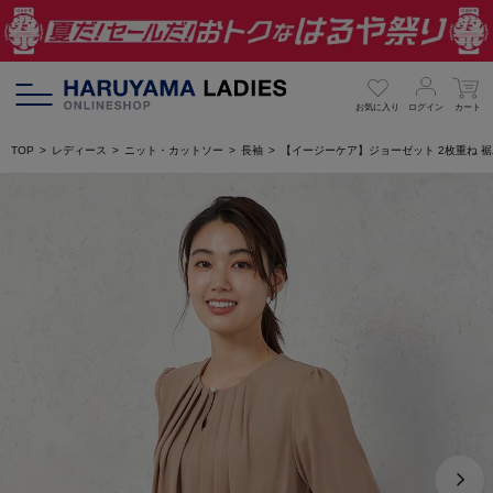
お気に入り
ログイン
カート
TOP
レディース
ニット・カットソー
長袖
【イージーケア】ジョーゼット 2枚重ね 裾