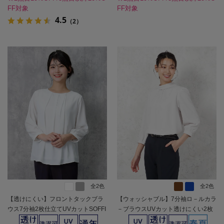
FF対象
FF対象
4.5
（2）
全2色
全2色
【透けにくい】フロントタックブラ
【ウォッシャブル】7分袖ロ－ルカラ
ウス7分袖2枚仕立てUVカットSOFFI
－ブラウスUVカット透けにくい2枚
CE通年【レディース】
仕立て無地SOFFICE春夏【レディー