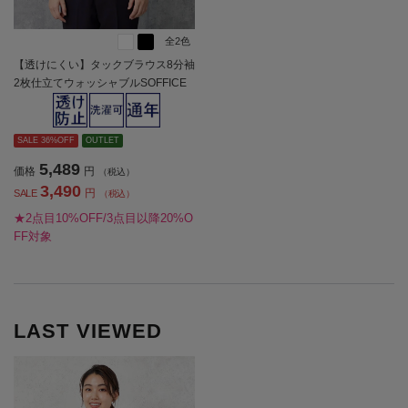
全2色
【透けにくい】タックブラウス8分袖
2枚仕立てウォッシャブルSOFFICE
通年【レディース】
SALE 36%OFF
OUTLET
5,489
価格
円
（税込）
3,490
円
SALE
（税込）
★2点目10%OFF/3点目以降20%O
FF対象
LAST VIEWED