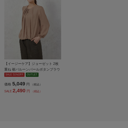
【イージーケア】ジョーゼット 2枚
重ね 裾バルーンパールボタンブラウ
ス 9分袖 透け軽減 ウォッシャブル S
SALE 51%OFF
OUTLET
OFFICE 通年【レディース】
5,049
価格
円
（税込）
2,490
円
SALE
（税込）